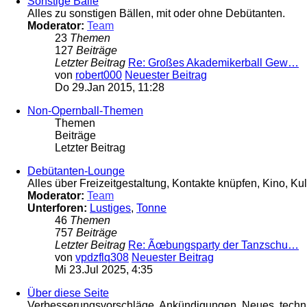
Sonstige Bälle
Alles zu sonstigen Bällen, mit oder ohne Debütanten.
Moderator:
Team
23
Themen
127
Beiträge
Letzter Beitrag
Re: Großes Akademikerball Gew…
von
robert000
Neuester Beitrag
Do 29.Jan 2015, 11:28
Non-Opernball-Themen
Themen
Beiträge
Letzter Beitrag
Debütanten-Lounge
Alles über Freizeitgestaltung, Kontakte knüpfen, Kino, Kul
Moderator:
Team
Unterforen:
Lustiges
,
Tonne
46
Themen
757
Beiträge
Letzter Beitrag
Re: Ãœbungsparty der Tanzschu…
von
vpdzflq308
Neuester Beitrag
Mi 23.Jul 2025, 4:35
Über diese Seite
Verbesserungsvorschläge, Ankündigungen, Neues, technis