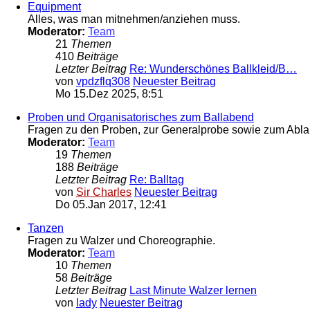
Equipment
Alles, was man mitnehmen/anziehen muss.
Moderator:
Team
21
Themen
410
Beiträge
Letzter Beitrag
Re: Wunderschönes Ballkleid/B…
von
vpdzflq308
Neuester Beitrag
Mo 15.Dez 2025, 8:51
Proben und Organisatorisches zum Ballabend
Fragen zu den Proben, zur Generalprobe sowie zum Ablau
Moderator:
Team
19
Themen
188
Beiträge
Letzter Beitrag
Re: Balltag
von
Sir Charles
Neuester Beitrag
Do 05.Jan 2017, 12:41
Tanzen
Fragen zu Walzer und Choreographie.
Moderator:
Team
10
Themen
58
Beiträge
Letzter Beitrag
Last Minute Walzer lernen
von
lady
Neuester Beitrag