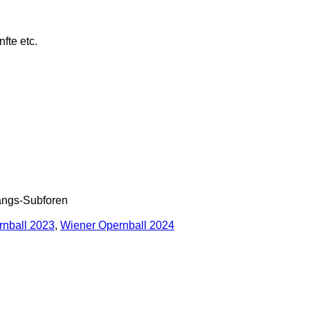
fte etc.
gangs-Subforen
rnball 2023
,
Wiener Opernball 2024