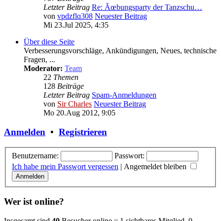
Letzter Beitrag
Re: Ãœbungsparty der Tanzschu…
von
vpdzflq308
Neuester Beitrag
Mi 23.Jul 2025, 4:35
Über diese Seite
Verbesserungsvorschläge, Ankündigungen, Neues, technische
Fragen, ...
Moderator:
Team
22
Themen
128
Beiträge
Letzter Beitrag
Spam-Anmeldungen
von
Sir Charles
Neuester Beitrag
Mo 20.Aug 2012, 9:05
Anmelden
•
Registrieren
Benutzername:
Passwort:
Ich habe mein Passwort vergessen
|
Angemeldet bleiben
Wer ist online?
Insgesamt sind
40
Besucher online :: 1 sichtbares Mitglied, 0