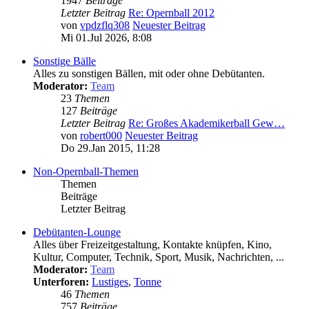
1947
Beiträge
Letzter Beitrag
Re: Opernball 2012
von
vpdzflq308
Neuester Beitrag
Mi 01.Jul 2026, 8:08
Sonstige Bälle
Alles zu sonstigen Bällen, mit oder ohne Debütanten.
Moderator:
Team
23
Themen
127
Beiträge
Letzter Beitrag
Re: Großes Akademikerball Gew…
von
robert000
Neuester Beitrag
Do 29.Jan 2015, 11:28
Non-Opernball-Themen
Themen
Beiträge
Letzter Beitrag
Debütanten-Lounge
Alles über Freizeitgestaltung, Kontakte knüpfen, Kino,
Kultur, Computer, Technik, Sport, Musik, Nachrichten, ...
Moderator:
Team
Unterforen:
Lustiges
,
Tonne
46
Themen
757
Beiträge