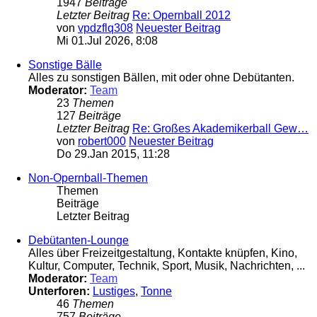
1947
Beiträge
Letzter Beitrag
Re: Opernball 2012
von
vpdzflq308
Neuester Beitrag
Mi 01.Jul 2026, 8:08
Sonstige Bälle
Alles zu sonstigen Bällen, mit oder ohne Debütanten.
Moderator:
Team
23
Themen
127
Beiträge
Letzter Beitrag
Re: Großes Akademikerball Gew…
von
robert000
Neuester Beitrag
Do 29.Jan 2015, 11:28
Non-Opernball-Themen
Themen
Beiträge
Letzter Beitrag
Debütanten-Lounge
Alles über Freizeitgestaltung, Kontakte knüpfen, Kino,
Kultur, Computer, Technik, Sport, Musik, Nachrichten, ...
Moderator:
Team
Unterforen:
Lustiges
,
Tonne
46
Themen
757
Beiträge