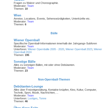
Fragen zu Walzer und Choreographie.
Moderator:
Team
Themen:
10
Wien
Anreise, Locations, Events, Sehenswürdigkeiten, Unterkünfte etc.
Moderator:
Team
Themen:
6
Bälle
Wiener Opernball
Spezifische Opernball-Informationen innerhalb der Jahrgangs-Subforen
Moderator:
Team
Unterforen:
Wiener Opernbälle 2005 - 2020
,
Wiener Opernball 2023
,
Wiener
Opernball 2024
Themen:
195
Sonstige Bälle
Alles zu sonstigen Bällen, mit oder ohne Debütanten.
Moderator:
Team
Themen:
23
Non-Opernball-Themen
Debütanten-Lounge
Alles über Freizeitgestaltung, Kontakte knüpfen, Kino, Kultur, Computer,
Technik, Sport, Musik, Nachrichten, ...
Moderator:
Team
Unterforen:
Lustiges
,
Tonne
Themen:
46
Über diese Seite