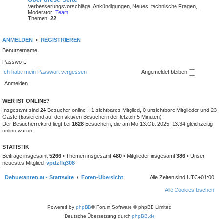
Verbesserungsvorschläge, Ankündigungen, Neues, technische Fragen, ...
Moderator:
Team
Themen:
22
ANMELDEN
•
REGISTRIEREN
Benutzername:
Passwort:
Ich habe mein Passwort vergessen
Angemeldet bleiben
WER IST ONLINE?
Insgesamt sind
24
Besucher online :: 1 sichtbares Mitglied, 0 unsichtbare Mitglieder und 23
Gäste (basierend auf den aktiven Besuchern der letzten 5 Minuten)
Der Besucherrekord liegt bei
1628
Besuchern, die am Mo 13.Okt 2025, 13:34 gleichzeitig
online waren.
STATISTIK
Beiträge insgesamt
5266
• Themen insgesamt
480
• Mitglieder insgesamt
386
• Unser
neuestes Mitglied:
vpdzflq308
Debuetanten.at - Startseite
Foren-Übersicht
Alle Zeiten sind
UTC+01:00
Alle Cookies löschen
Powered by
phpBB
® Forum Software © phpBB Limited
Deutsche Übersetzung durch
phpBB.de