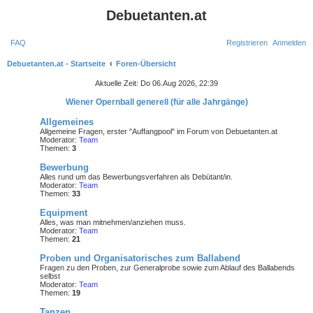
Debuetanten.at
FAQ
Registrieren
Anmelden
Debuetanten.at - Startseite
Foren-Übersicht
S
Aktuelle Zeit: Do 06.Aug 2026, 22:39
u
Wiener Opernball generell (für alle Jahrgänge)
c
Allgemeines
h
Allgemeine Fragen, erster "Auffangpool" im Forum von Debuetanten.at
Moderator:
Team
e
Themen:
3
Bewerbung
Alles rund um das Bewerbungsverfahren als Debütant/in.
Moderator:
Team
Themen:
33
Equipment
Alles, was man mitnehmen/anziehen muss.
Moderator:
Team
Themen:
21
Proben und Organisatorisches zum Ballabend
Fragen zu den Proben, zur Generalprobe sowie zum Ablauf des Ballabends
selbst
Moderator:
Team
Themen:
19
Tanzen