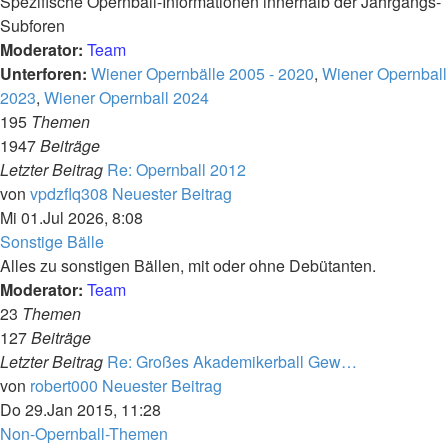
Spezifische Opernball-Informationen innerhalb der Jahrgangs-
Subforen
Moderator:
Team
Unterforen:
Wiener Opernbälle 2005 - 2020
,
Wiener Opernball
2023
,
Wiener Opernball 2024
195
Themen
1947
Beiträge
Letzter Beitrag
Re: Opernball 2012
von
vpdzflq308
Neuester Beitrag
Mi 01.Jul 2026, 8:08
Sonstige Bälle
Alles zu sonstigen Bällen, mit oder ohne Debütanten.
Moderator:
Team
23
Themen
127
Beiträge
Letzter Beitrag
Re: Großes Akademikerball Gew…
von
robert000
Neuester Beitrag
Do 29.Jan 2015, 11:28
Non-Opernball-Themen