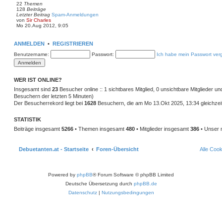
22
Themen
e
128
Beiträge
r
Letzter Beitrag
Spam-Anmeldungen
B
N
von
Sir Charles
e
e
Mo 20.Aug 2012, 9:05
i
u
t
e
r
s
a
ANMELDEN
•
REGISTRIEREN
t
g
e
Benutzername:
Passwort:
Ich habe mein Passwort ver
r
B
e
i
WER IST ONLINE?
t
r
Insgesamt sind
23
Besucher online :: 1 sichtbares Mitglied, 0 unsichtbare Mitglieder u
a
Besuchern der letzten 5 Minuten)
g
Der Besucherrekord liegt bei
1628
Besuchern, die am Mo 13.Okt 2025, 13:34 gleichzeit
STATISTIK
Beiträge insgesamt
5266
• Themen insgesamt
480
• Mitglieder insgesamt
386
• Unser 
Debuetanten.at - Startseite
Foren-Übersicht
Alle Coo
Powered by
phpBB
® Forum Software © phpBB Limited
Deutsche Übersetzung durch
phpBB.de
Datenschutz
|
Nutzungsbedingungen