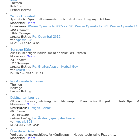
s
r
Themen
t
a
Beiträge
e
g
Letzter Beitrag
r
B
Wiener Opernball
e
Spezifische Opernball-Informationen innerhalb der Jahrgangs-Subforen
i
Moderator:
Team
t
Unterforen:
Wiener Opernbälle 2005 - 2020
,
Wiener Opernball 2023
,
Wiener Opernball 2
r
195
Themen
a
1947
Beiträge
g
Letzter Beitrag
Re: Opernball 2012
N
von
vpdzflq308
e
Mi 01.Jul 2026, 8:08
u
Sonstige Bälle
e
Alles zu sonstigen Bällen, mit oder ohne Debütanten.
s
Moderator:
Team
t
23
Themen
e
127
Beiträge
r
Letzter Beitrag
Re: Großes Akademikerball Gew…
B
N
von
robert000
e
e
Do 29.Jan 2015, 11:28
i
u
t
e
r
Non-Opernball-Themen
s
a
Themen
t
g
Beiträge
e
Letzter Beitrag
r
B
Debütanten-Lounge
e
Alles über Freizeitgestaltung, Kontakte knüpfen, Kino, Kultur, Computer, Technik, Sport, Mu
i
Moderator:
Team
t
Unterforen:
Lustiges
,
Tonne
r
46
Themen
a
757
Beiträge
g
Letzter Beitrag
Re: Ãœbungsparty der Tanzschu…
N
von
vpdzflq308
e
Mi 23.Jul 2025, 4:35
u
Über diese Seite
e
Verbesserungsvorschläge, Ankündigungen, Neues, technische Fragen, ...
s
Moderator:
Team
t