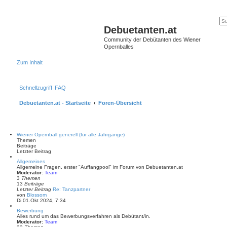
Debuetanten.at
Community der Debütanten des Wiener
Opernballes
Zum Inhalt
Schnellzugriff
FAQ
Debuetanten.at - Startseite
Foren-Übersicht
Wiener Opernball generell (für alle Jahrgänge)
Themen
Beiträge
Letzter Beitrag
Allgemeines
Allgemeine Fragen, erster "Auffangpool" im Forum von Debuetanten.at
Moderator:
Team
3
Themen
13
Beiträge
Letzter Beitrag
Re: Tanzpartner
N
von
Blossom
e
Di 01.Okt 2024, 7:34
u
Bewerbung
e
Alles rund um das Bewerbungsverfahren als Debütant/in.
s
Moderator:
Team
t