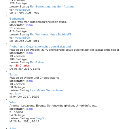
33
Themen
e
128
Beiträge
r
Letzter Beitrag
Re: Bewerbung aus dem Ausland
B
N
von
vpdzflq308
e
e
Mo 17.Nov 2025, 7:07
i
u
t
Equipment
e
r
Alles, was man mitnehmen/anziehen muss.
s
a
Moderator:
Team
t
g
21
Themen
e
410
Beiträge
r
Letzter Beitrag
Re: Wunderschönes Ballkleid/B…
B
N
von
vpdzflq308
e
e
Mo 15.Dez 2025, 8:51
i
u
t
Proben und Organisatorisches zum Ballabend
e
r
Fragen zu den Proben, zur Generalprobe sowie zum Ablauf des Ballabends selbst
s
a
Moderator:
Team
t
g
19
Themen
e
188
Beiträge
r
Letzter Beitrag
Re: Balltag
B
N
von
Sir Charles
e
e
Do 05.Jan 2017, 12:41
i
u
t
Tanzen
e
r
Fragen zu Walzer und Choreographie.
s
a
Moderator:
Team
t
g
10
Themen
e
58
Beiträge
r
Letzter Beitrag
Last Minute Walzer lernen
B
N
von
lady
e
e
Mi 04.Okt 2017, 10:05
i
u
t
Wien
e
r
Anreise, Locations, Events, Sehenswürdigkeiten, Unterkünfte etc.
s
a
Moderator:
Team
t
g
6
Themen
e
24
Beiträge
r
N
Letzter Beitrag
von
SingSt
B
e
Mi 26.Jan 2011, 16:18
e
u
i
e
t
Bälle