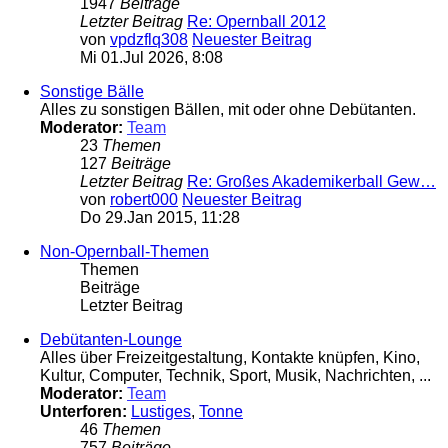
1947
Beiträge
Letzter Beitrag
Re: Opernball 2012
von
vpdzflq308
Neuester Beitrag
Mi 01.Jul 2026, 8:08
Sonstige Bälle
Alles zu sonstigen Bällen, mit oder ohne Debütanten.
Moderator:
Team
23
Themen
127
Beiträge
Letzter Beitrag
Re: Großes Akademikerball Gew…
von
robert000
Neuester Beitrag
Do 29.Jan 2015, 11:28
Non-Opernball-Themen
Themen
Beiträge
Letzter Beitrag
Debütanten-Lounge
Alles über Freizeitgestaltung, Kontakte knüpfen, Kino,
Kultur, Computer, Technik, Sport, Musik, Nachrichten, ...
Moderator:
Team
Unterforen:
Lustiges
,
Tonne
46
Themen
757
Beiträge