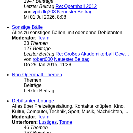
1947
Beiträge
Letzter Beitrag
Re: Opernball 2012
von
vpdzflq308
Neuester Beitrag
Mi 01.Jul 2026, 8:08
Sonstige Bälle
Alles zu sonstigen Bällen, mit oder ohne Debütanten.
Moderator:
Team
23
Themen
127
Beiträge
Letzter Beitrag
Re: Großes Akademikerball Gew…
von
robert000
Neuester Beitrag
Do 29.Jan 2015, 11:28
Non-Opernball-Themen
Themen
Beiträge
Letzter Beitrag
Debütanten-Lounge
Alles über Freizeitgestaltung, Kontakte knüpfen, Kino,
Kultur, Computer, Technik, Sport, Musik, Nachrichten, ...
Moderator:
Team
Unterforen:
Lustiges
,
Tonne
46
Themen
757
Beiträge