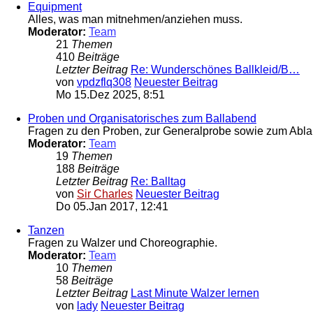
Equipment
Alles, was man mitnehmen/anziehen muss.
Moderator:
Team
21
Themen
410
Beiträge
Letzter Beitrag
Re: Wunderschönes Ballkleid/B…
von
vpdzflq308
Neuester Beitrag
Mo 15.Dez 2025, 8:51
Proben und Organisatorisches zum Ballabend
Fragen zu den Proben, zur Generalprobe sowie zum Ablau
Moderator:
Team
19
Themen
188
Beiträge
Letzter Beitrag
Re: Balltag
von
Sir Charles
Neuester Beitrag
Do 05.Jan 2017, 12:41
Tanzen
Fragen zu Walzer und Choreographie.
Moderator:
Team
10
Themen
58
Beiträge
Letzter Beitrag
Last Minute Walzer lernen
von
lady
Neuester Beitrag