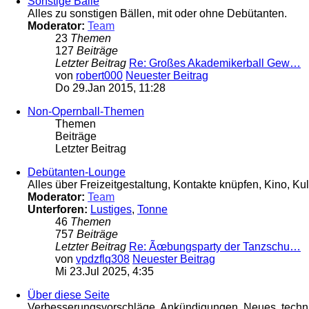
Sonstige Bälle
Alles zu sonstigen Bällen, mit oder ohne Debütanten.
Moderator:
Team
23
Themen
127
Beiträge
Letzter Beitrag
Re: Großes Akademikerball Gew…
von
robert000
Neuester Beitrag
Do 29.Jan 2015, 11:28
Non-Opernball-Themen
Themen
Beiträge
Letzter Beitrag
Debütanten-Lounge
Alles über Freizeitgestaltung, Kontakte knüpfen, Kino, Kul
Moderator:
Team
Unterforen:
Lustiges
,
Tonne
46
Themen
757
Beiträge
Letzter Beitrag
Re: Ãœbungsparty der Tanzschu…
von
vpdzflq308
Neuester Beitrag
Mi 23.Jul 2025, 4:35
Über diese Seite
Verbesserungsvorschläge, Ankündigungen, Neues, technis