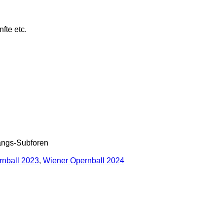
fte etc.
gangs-Subforen
rnball 2023
,
Wiener Opernball 2024