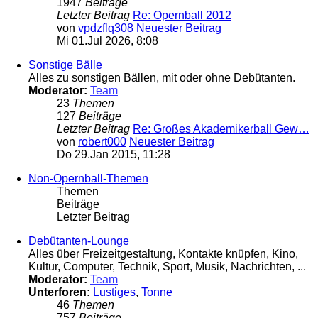
1947
Beiträge
Letzter Beitrag
Re: Opernball 2012
von
vpdzflq308
Neuester Beitrag
Mi 01.Jul 2026, 8:08
Sonstige Bälle
Alles zu sonstigen Bällen, mit oder ohne Debütanten.
Moderator:
Team
23
Themen
127
Beiträge
Letzter Beitrag
Re: Großes Akademikerball Gew…
von
robert000
Neuester Beitrag
Do 29.Jan 2015, 11:28
Non-Opernball-Themen
Themen
Beiträge
Letzter Beitrag
Debütanten-Lounge
Alles über Freizeitgestaltung, Kontakte knüpfen, Kino,
Kultur, Computer, Technik, Sport, Musik, Nachrichten, ...
Moderator:
Team
Unterforen:
Lustiges
,
Tonne
46
Themen
757
Beiträge