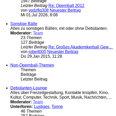
1947
Beiträge
Letzter Beitrag
Re: Opernball 2012
von
vpdzflq308
Neuester Beitrag
Mi 01.Jul 2026, 8:08
Sonstige Bälle
Alles zu sonstigen Bällen, mit oder ohne Debütanten.
Moderator:
Team
23
Themen
127
Beiträge
Letzter Beitrag
Re: Großes Akademikerball Gew…
von
robert000
Neuester Beitrag
Do 29.Jan 2015, 11:28
Non-Opernball-Themen
Themen
Beiträge
Letzter Beitrag
Debütanten-Lounge
Alles über Freizeitgestaltung, Kontakte knüpfen, Kino,
Kultur, Computer, Technik, Sport, Musik, Nachrichten, ...
Moderator:
Team
Unterforen:
Lustiges
,
Tonne
46
Themen
757
Beiträge