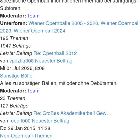
Spezifische Opernball-Informationen innerhalb der Jahrgangs-
Subforen
Moderator:
Team
Unterforen:
Wiener Opernbälle 2005 - 2020
,
Wiener Opernball
2023
,
Wiener Opernball 2024
195
Themen
1947
Beiträge
Letzter Beitrag
Re: Opernball 2012
von
vpdzflq308
Neuester Beitrag
Mi 01.Jul 2026, 8:08
Sonstige Bälle
Alles zu sonstigen Bällen, mit oder ohne Debütanten.
Moderator:
Team
23
Themen
127
Beiträge
Letzter Beitrag
Re: Großes Akademikerball Gew…
von
robert000
Neuester Beitrag
Do 29.Jan 2015, 11:28
Non-Opernball-Themen