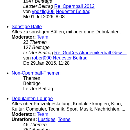
1947
Beiträge
Letzter Beitrag
Re: Opernball 2012
von
vpdzflq308
Neuester Beitrag
Mi 01.Jul 2026, 8:08
Sonstige Bälle
Alles zu sonstigen Bällen, mit oder ohne Debütanten.
Moderator:
Team
23
Themen
127
Beiträge
Letzter Beitrag
Re: Großes Akademikerball Gew…
von
robert000
Neuester Beitrag
Do 29.Jan 2015, 11:28
Non-Opernball-Themen
Themen
Beiträge
Letzter Beitrag
Debütanten-Lounge
Alles über Freizeitgestaltung, Kontakte knüpfen, Kino,
Kultur, Computer, Technik, Sport, Musik, Nachrichten, ...
Moderator:
Team
Unterforen:
Lustiges
,
Tonne
46
Themen
757
Beiträge