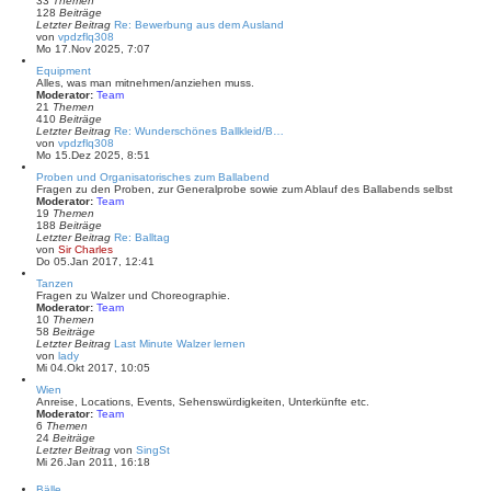
33
Themen
e
128
Beiträge
r
Letzter Beitrag
Re: Bewerbung aus dem Ausland
B
N
von
vpdzflq308
e
e
Mo 17.Nov 2025, 7:07
i
u
t
Equipment
e
r
Alles, was man mitnehmen/anziehen muss.
s
a
Moderator:
Team
t
g
21
Themen
e
410
Beiträge
r
Letzter Beitrag
Re: Wunderschönes Ballkleid/B…
B
N
von
vpdzflq308
e
e
Mo 15.Dez 2025, 8:51
i
u
t
Proben und Organisatorisches zum Ballabend
e
r
Fragen zu den Proben, zur Generalprobe sowie zum Ablauf des Ballabends selbst
s
a
Moderator:
Team
t
g
19
Themen
e
188
Beiträge
r
Letzter Beitrag
Re: Balltag
B
N
von
Sir Charles
e
e
Do 05.Jan 2017, 12:41
i
u
t
Tanzen
e
r
Fragen zu Walzer und Choreographie.
s
a
Moderator:
Team
t
g
10
Themen
e
58
Beiträge
r
Letzter Beitrag
Last Minute Walzer lernen
B
N
von
lady
e
e
Mi 04.Okt 2017, 10:05
i
u
t
Wien
e
r
Anreise, Locations, Events, Sehenswürdigkeiten, Unterkünfte etc.
s
a
Moderator:
Team
t
g
6
Themen
e
24
Beiträge
r
N
Letzter Beitrag
von
SingSt
B
e
Mi 26.Jan 2011, 16:18
e
u
i
e
t
Bälle