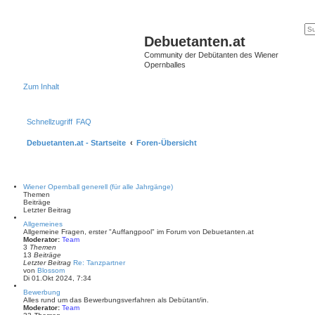
Debuetanten.at
Community der Debütanten des Wiener
Opernballes
Zum Inhalt
Schnellzugriff
FAQ
Debuetanten.at - Startseite
Foren-Übersicht
Wiener Opernball generell (für alle Jahrgänge)
Themen
Beiträge
Letzter Beitrag
Allgemeines
Allgemeine Fragen, erster "Auffangpool" im Forum von Debuetanten.at
Moderator:
Team
3
Themen
13
Beiträge
Letzter Beitrag
Re: Tanzpartner
N
von
Blossom
e
Di 01.Okt 2024, 7:34
u
Bewerbung
e
Alles rund um das Bewerbungsverfahren als Debütant/in.
s
Moderator:
Team
t