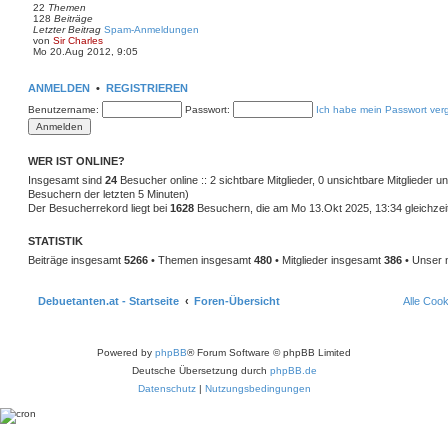
22
Themen
e
128
Beiträge
r
Letzter Beitrag
Spam-Anmeldungen
B
N
von
Sir Charles
e
e
Mo 20.Aug 2012, 9:05
i
u
t
e
r
s
a
ANMELDEN
•
REGISTRIEREN
t
g
e
Benutzername:
Passwort:
Ich habe mein Passwort ver
r
B
e
i
WER IST ONLINE?
t
r
Insgesamt sind
24
Besucher online :: 2 sichtbare Mitglieder, 0 unsichtbare Mitglieder 
a
Besuchern der letzten 5 Minuten)
g
Der Besucherrekord liegt bei
1628
Besuchern, die am Mo 13.Okt 2025, 13:34 gleichzeit
STATISTIK
Beiträge insgesamt
5266
• Themen insgesamt
480
• Mitglieder insgesamt
386
• Unser 
Debuetanten.at - Startseite
Foren-Übersicht
Alle Coo
Powered by
phpBB
® Forum Software © phpBB Limited
Deutsche Übersetzung durch
phpBB.de
Datenschutz
|
Nutzungsbedingungen