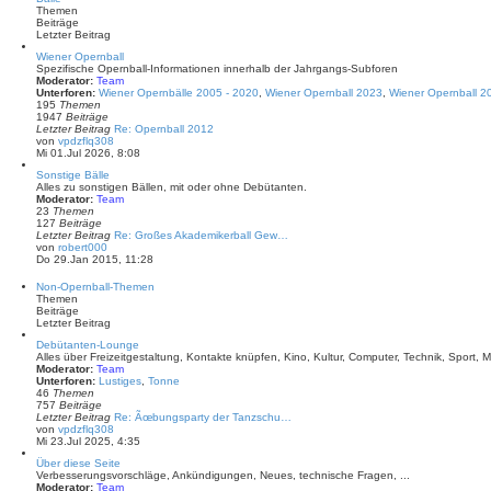
s
r
Themen
t
a
Beiträge
e
g
Letzter Beitrag
r
B
Wiener Opernball
e
Spezifische Opernball-Informationen innerhalb der Jahrgangs-Subforen
i
Moderator:
Team
t
Unterforen:
Wiener Opernbälle 2005 - 2020
,
Wiener Opernball 2023
,
Wiener Opernball 2
r
195
Themen
a
1947
Beiträge
g
Letzter Beitrag
Re: Opernball 2012
N
von
vpdzflq308
e
Mi 01.Jul 2026, 8:08
u
Sonstige Bälle
e
Alles zu sonstigen Bällen, mit oder ohne Debütanten.
s
Moderator:
Team
t
23
Themen
e
127
Beiträge
r
Letzter Beitrag
Re: Großes Akademikerball Gew…
B
N
von
robert000
e
e
Do 29.Jan 2015, 11:28
i
u
t
e
r
Non-Opernball-Themen
s
a
Themen
t
g
Beiträge
e
Letzter Beitrag
r
B
Debütanten-Lounge
e
Alles über Freizeitgestaltung, Kontakte knüpfen, Kino, Kultur, Computer, Technik, Sport, Mu
i
Moderator:
Team
t
Unterforen:
Lustiges
,
Tonne
r
46
Themen
a
757
Beiträge
g
Letzter Beitrag
Re: Ãœbungsparty der Tanzschu…
N
von
vpdzflq308
e
Mi 23.Jul 2025, 4:35
u
Über diese Seite
e
Verbesserungsvorschläge, Ankündigungen, Neues, technische Fragen, ...
s
Moderator:
Team
t