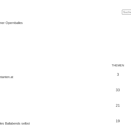
Suche
Erweit
ner Opernballes
THEMEN
3
tanten.at
33
21
19
es Ballabends selbst