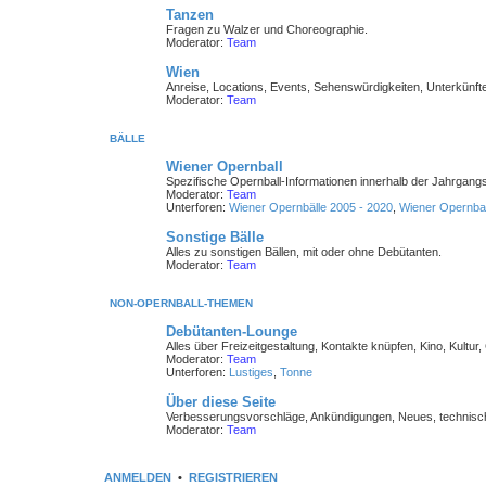
Tanzen
Fragen zu Walzer und Choreographie.
Moderator:
Team
Wien
Anreise, Locations, Events, Sehenswürdigkeiten, Unterkünfte
Moderator:
Team
BÄLLE
Wiener Opernball
Spezifische Opernball-Informationen innerhalb der Jahrgang
Moderator:
Team
Unterforen:
Wiener Opernbälle 2005 - 2020
,
Wiener Opernbal
Sonstige Bälle
Alles zu sonstigen Bällen, mit oder ohne Debütanten.
Moderator:
Team
NON-OPERNBALL-THEMEN
Debütanten-Lounge
Alles über Freizeitgestaltung, Kontakte knüpfen, Kino, Kultur,
Moderator:
Team
Unterforen:
Lustiges
,
Tonne
Über diese Seite
Verbesserungsvorschläge, Ankündigungen, Neues, technisch
Moderator:
Team
ANMELDEN
•
REGISTRIEREN