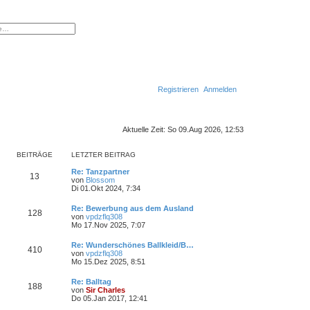
erte Suche
Registrieren
Anmelden
S
Aktuelle Zeit: So 09.Aug 2026, 12:53
u
c
BEITRÄGE
LETZTER BEITRAG
h
Re: Tanzpartner
13
von
Blossom
N
e
Di 01.Okt 2024, 7:34
e
u
Re: Bewerbung aus dem Ausland
e
128
von
vpdzflq308
s
N
Mo 17.Nov 2025, 7:07
t
e
e
u
r
Re: Wunderschönes Ballkleid/B…
e
410
B
von
vpdzflq308
s
N
e
Mo 15.Dez 2025, 8:51
t
e
i
e
u
t
r
Re: Balltag
e
188
r
B
von
Sir Charles
s
a
N
e
Do 05.Jan 2017, 12:41
t
g
e
i
e