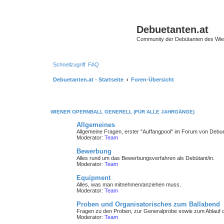
Debuetanten.at
Community der Debütanten des Wie
Schnellzugriff
FAQ
Debuetanten.at - Startseite
Foren-Übersicht
WIENER OPERNBALL GENERELL (FÜR ALLE JAHRGÄNGE)
Allgemeines
Allgemeine Fragen, erster "Auffangpool" im Forum von Debue
Moderator:
Team
Bewerbung
Alles rund um das Bewerbungsverfahren als Debütant/in.
Moderator:
Team
Equipment
Alles, was man mitnehmen/anziehen muss.
Moderator:
Team
Proben und Organisatorisches zum Ballabend
Fragen zu den Proben, zur Generalprobe sowie zum Ablauf d
Moderator:
Team