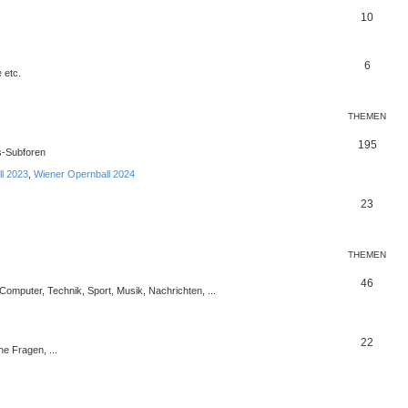
10
6
 etc.
THEMEN
195
s-Subforen
l 2023
,
Wiener Opernball 2024
23
THEMEN
46
 Computer, Technik, Sport, Musik, Nachrichten, ...
22
e Fragen, ...