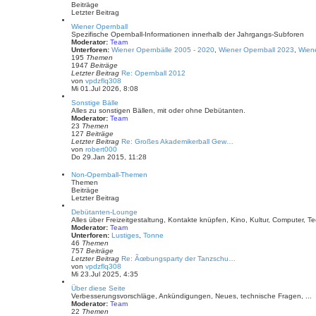
t
a
Beiträge
e
g
Letzter Beitrag
r
B
Wiener Opernball
e
Spezifische Opernball-Informationen innerhalb der Jahrgangs-Subforen
i
Moderator:
Team
t
Unterforen:
Wiener Opernbälle 2005 - 2020
,
Wiener Opernball 2023
,
Wien
r
195
Themen
a
1947
Beiträge
g
Letzter Beitrag
Re: Opernball 2012
N
von
vpdzflq308
e
Mi 01.Jul 2026, 8:08
u
Sonstige Bälle
e
Alles zu sonstigen Bällen, mit oder ohne Debütanten.
s
Moderator:
Team
t
23
Themen
e
127
Beiträge
r
Letzter Beitrag
Re: Großes Akademikerball Gew…
B
N
von
robert000
e
e
Do 29.Jan 2015, 11:28
i
u
t
e
r
Non-Opernball-Themen
s
a
Themen
t
g
Beiträge
e
Letzter Beitrag
r
B
Debütanten-Lounge
e
Alles über Freizeitgestaltung, Kontakte knüpfen, Kino, Kultur, Computer, Tec
i
Moderator:
Team
t
Unterforen:
Lustiges
,
Tonne
r
46
Themen
a
757
Beiträge
g
Letzter Beitrag
Re: Ãœbungsparty der Tanzschu…
N
von
vpdzflq308
e
Mi 23.Jul 2025, 4:35
u
Über diese Seite
e
Verbesserungsvorschläge, Ankündigungen, Neues, technische Fragen, ...
s
Moderator:
Team
t
22
Themen
e