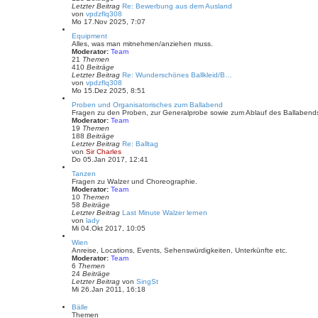
Letzter Beitrag
Re: Bewerbung aus dem Ausland
B
N
von
vpdzflq308
e
e
Mo 17.Nov 2025, 7:07
i
u
t
Equipment
e
r
Alles, was man mitnehmen/anziehen muss.
s
a
Moderator:
Team
t
g
21
Themen
e
410
Beiträge
r
Letzter Beitrag
Re: Wunderschönes Ballkleid/B…
B
N
von
vpdzflq308
e
e
Mo 15.Dez 2025, 8:51
i
u
t
Proben und Organisatorisches zum Ballabend
e
r
Fragen zu den Proben, zur Generalprobe sowie zum Ablauf des Ballabends
s
a
Moderator:
Team
t
g
19
Themen
e
188
Beiträge
r
Letzter Beitrag
Re: Balltag
B
N
von
Sir Charles
e
e
Do 05.Jan 2017, 12:41
i
u
t
Tanzen
e
r
Fragen zu Walzer und Choreographie.
s
a
Moderator:
Team
t
g
10
Themen
e
58
Beiträge
r
Letzter Beitrag
Last Minute Walzer lernen
B
N
von
lady
e
e
Mi 04.Okt 2017, 10:05
i
u
t
Wien
e
r
Anreise, Locations, Events, Sehenswürdigkeiten, Unterkünfte etc.
s
a
Moderator:
Team
t
g
6
Themen
e
24
Beiträge
r
N
Letzter Beitrag
von
SingSt
B
e
Mi 26.Jan 2011, 16:18
e
u
i
e
t
Bälle
s
r
Themen