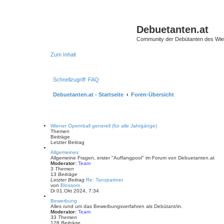
Debuetanten.at
Community der Debütanten des Wie
Zum Inhalt
Schnellzugriff
FAQ
Debuetanten.at - Startseite
Foren-Übersicht
Wiener Opernball generell (für alle Jahrgänge)
Themen
Beiträge
Letzter Beitrag
Allgemeines
Allgemeine Fragen, erster "Auffangpool" im Forum von Debuetanten.at
Moderator:
Team
3
Themen
13
Beiträge
Letzter Beitrag
Re: Tanzpartner
N
von
Blossom
e
Di 01.Okt 2024, 7:34
u
Bewerbung
e
Alles rund um das Bewerbungsverfahren als Debütant/in.
s
Moderator:
Team
t
33
Themen
e
128
Beiträge
r