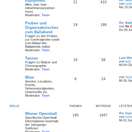
Equipment
Re: Wun
21
410
von
vpdz
Alles, was man
Mo 15.De
mitnehmen/anziehen
muss.
Moderator:
Team
Proben und
Re: Ball
19
188
von
Sir 
Organisatorisches
Do 05.Ja
zum Ballabend
Fragen zu den Proben,
zur Generalprobe sowie
zum Ablauf des
Ballabends selbst
Moderator:
Team
Tanzen
Last Min
10
58
von
lady
Fragen zu Walzer und
Mi 04.Ok
Choreographie.
Moderator:
Team
Wien
von
Sing
6
24
Mi 26.Ja
Anreise, Locations,
Events,
Sehenswürdigkeiten,
Unterkünfte etc.
Moderator:
Team
BÄLLE
THEMEN
BEITRÄGE
LETZTER
Wiener Opernball
Re: Ope
195
1947
von
vpdz
Spezifische Opernball-
Mi 01.Jul
Informationen innerhalb
der Jahrgangs-
Subforen
Moderator:
Team