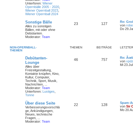
Unterforen:
Wiener
Opernbälle 2005 - 2020
,
Wiener Opernball 2023
,
Wiener Opernball 2024
Sonstige Bälle
Re: Gro
23
127
von
robe
Alles zu sonstigen
Do 29.Ja
Bällen, mit oder ohne
Debütanten.
Moderator:
Team
NON-OPERNBALL-
THEMEN
BEITRÄGE
LETZTER
THEMEN
Debütanten-
Re: Ãœb
46
757
von
vpdz
Lounge
Mi 23.Jul
Alles über
Freizeitgestaltung,
Kontakte knüpfen, Kino,
Kultur, Computer,
Technik, Sport, Musik,
Nachrichten, ...
Moderator:
Team
Unterforen:
Lustiges
,
Tonne
Über diese Seite
Spam-A
22
128
von
Sir 
Verbesserungsvorschlä
Mo 20.Au
ge, Ankündigungen,
Neues, technische
Fragen, ...
Moderator:
Team