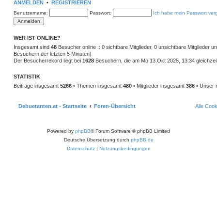
ANMELDEN
•
REGISTRIEREN
Benutzername:
Passwort:
Ich habe mein Passwort ver
WER IST ONLINE?
Insgesamt sind
48
Besucher online :: 0 sichtbare Mitglieder, 0 unsichtbare Mitglieder 
Besuchern der letzten 5 Minuten)
Der Besucherrekord liegt bei
1628
Besuchern, die am Mo 13.Okt 2025, 13:34 gleichzeit
STATISTIK
Beiträge insgesamt
5266
• Themen insgesamt
480
• Mitglieder insgesamt
386
• Unser 
Debuetanten.at - Startseite
Foren-Übersicht
Alle Coo
Powered by
phpBB
® Forum Software © phpBB Limited
Deutsche Übersetzung durch
phpBB.de
Datenschutz
|
Nutzungsbedingungen