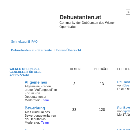
Debuetanten.at
Community der Debütanten des Wiener
Opernballes
Schnellzugriff
FAQ
Debuetanten.at - Startseite
Foren-Übersicht
WIENER OPERNBALL
THEMEN
BEITRÄGE
LETZTER
GENERELL (FÜR ALLE
JAHRGÄNGE)
Allgemeines
Re: Tan
3
13
von
Blo
Allgemeine Fragen,
Di 01.Ok
erster "Auffangpool" im
Forum von
Debuetanten.at
Moderator:
Team
Bewerbung
Re: Bew
33
128
von
vpdz
Alles rund um das
Mo 17.No
Bewerbungsverfahren
als Debütant/in.
Moderator:
Team