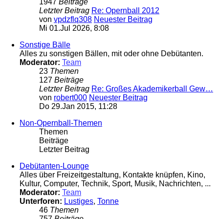
1947
Beiträge
Letzter Beitrag
Re: Opernball 2012
von
vpdzflq308
Neuester Beitrag
Mi 01.Jul 2026, 8:08
Sonstige Bälle
Alles zu sonstigen Bällen, mit oder ohne Debütanten.
Moderator:
Team
23
Themen
127
Beiträge
Letzter Beitrag
Re: Großes Akademikerball Gew…
von
robert000
Neuester Beitrag
Do 29.Jan 2015, 11:28
Non-Opernball-Themen
Themen
Beiträge
Letzter Beitrag
Debütanten-Lounge
Alles über Freizeitgestaltung, Kontakte knüpfen, Kino,
Kultur, Computer, Technik, Sport, Musik, Nachrichten, ...
Moderator:
Team
Unterforen:
Lustiges
,
Tonne
46
Themen
757
Beiträge