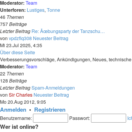
Moderator:
Team
Unterforen:
Lustiges
,
Tonne
46
Themen
757
Beiträge
Letzter Beitrag
Re: Ãœbungsparty der Tanzschu…
von
vpdzflq308
Neuester Beitrag
Mi 23.Jul 2025, 4:35
Über diese Seite
Verbesserungsvorschläge, Ankündigungen, Neues, technische F
Moderator:
Team
22
Themen
128
Beiträge
Letzter Beitrag
Spam-Anmeldungen
von
Sir Charles
Neuester Beitrag
Mo 20.Aug 2012, 9:05
Anmelden
•
Registrieren
Benutzername:
Passwort:
Ic
Wer ist online?