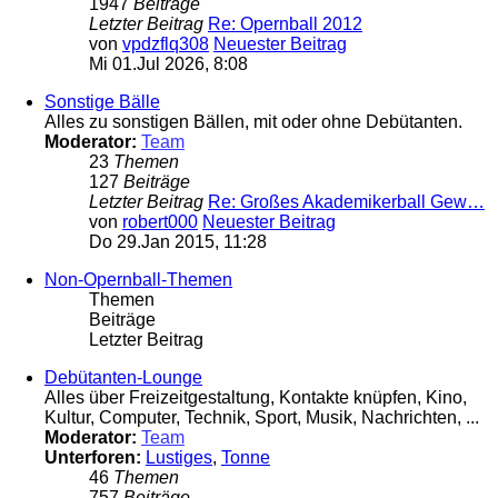
1947
Beiträge
Letzter Beitrag
Re: Opernball 2012
von
vpdzflq308
Neuester Beitrag
Mi 01.Jul 2026, 8:08
Sonstige Bälle
Alles zu sonstigen Bällen, mit oder ohne Debütanten.
Moderator:
Team
23
Themen
127
Beiträge
Letzter Beitrag
Re: Großes Akademikerball Gew…
von
robert000
Neuester Beitrag
Do 29.Jan 2015, 11:28
Non-Opernball-Themen
Themen
Beiträge
Letzter Beitrag
Debütanten-Lounge
Alles über Freizeitgestaltung, Kontakte knüpfen, Kino,
Kultur, Computer, Technik, Sport, Musik, Nachrichten, ...
Moderator:
Team
Unterforen:
Lustiges
,
Tonne
46
Themen
757
Beiträge