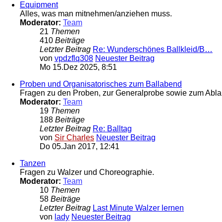
Equipment
Alles, was man mitnehmen/anziehen muss.
Moderator:
Team
21
Themen
410
Beiträge
Letzter Beitrag
Re: Wunderschönes Ballkleid/B…
von
vpdzflq308
Neuester Beitrag
Mo 15.Dez 2025, 8:51
Proben und Organisatorisches zum Ballabend
Fragen zu den Proben, zur Generalprobe sowie zum Ablau
Moderator:
Team
19
Themen
188
Beiträge
Letzter Beitrag
Re: Balltag
von
Sir Charles
Neuester Beitrag
Do 05.Jan 2017, 12:41
Tanzen
Fragen zu Walzer und Choreographie.
Moderator:
Team
10
Themen
58
Beiträge
Letzter Beitrag
Last Minute Walzer lernen
von
lady
Neuester Beitrag