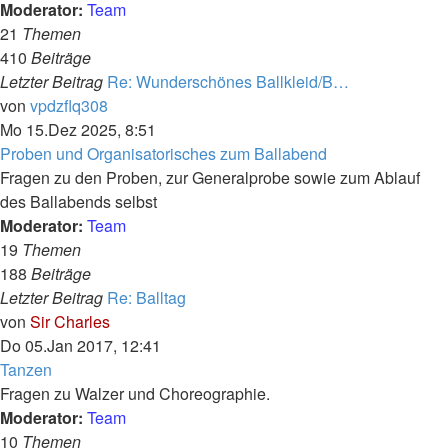
Moderator:
Team
21
Themen
410
Beiträge
Letzter Beitrag
Re: Wunderschönes Ballkleid/B…
Neuester
von
vpdzflq308
Beitrag
Mo 15.Dez 2025, 8:51
Proben und Organisatorisches zum Ballabend
Fragen zu den Proben, zur Generalprobe sowie zum Ablauf
des Ballabends selbst
Moderator:
Team
19
Themen
188
Beiträge
Letzter Beitrag
Re: Balltag
Neuester
von
Sir Charles
Beitrag
Do 05.Jan 2017, 12:41
Tanzen
Fragen zu Walzer und Choreographie.
Moderator:
Team
10
Themen