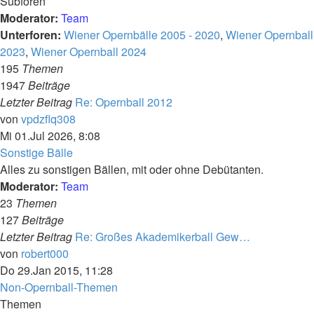
Subforen
Moderator:
Team
Unterforen:
Wiener Opernbälle 2005 - 2020
,
Wiener Opernball
2023
,
Wiener Opernball 2024
195
Themen
1947
Beiträge
Letzter Beitrag
Re: Opernball 2012
Neuester
von
vpdzflq308
Beitrag
Mi 01.Jul 2026, 8:08
Sonstige Bälle
Alles zu sonstigen Bällen, mit oder ohne Debütanten.
Moderator:
Team
23
Themen
127
Beiträge
Letzter Beitrag
Re: Großes Akademikerball Gew…
Neuester
von
robert000
Beitrag
Do 29.Jan 2015, 11:28
Non-Opernball-Themen
Themen