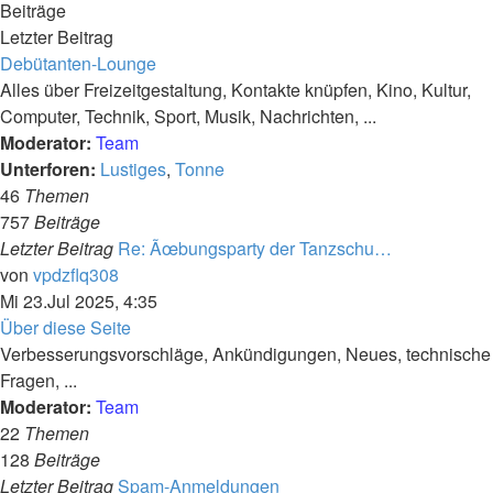
Beiträge
Letzter Beitrag
Debütanten-Lounge
Alles über Freizeitgestaltung, Kontakte knüpfen, Kino, Kultur,
Computer, Technik, Sport, Musik, Nachrichten, ...
Moderator:
Team
Unterforen:
Lustiges
,
Tonne
46
Themen
757
Beiträge
Letzter Beitrag
Re: Ãœbungsparty der Tanzschu…
Neuester
von
vpdzflq308
Beitrag
Mi 23.Jul 2025, 4:35
Über diese Seite
Verbesserungsvorschläge, Ankündigungen, Neues, technische
Fragen, ...
Moderator:
Team
22
Themen
128
Beiträge
Letzter Beitrag
Spam-Anmeldungen