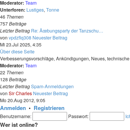
Moderator:
Team
Unterforen:
Lustiges
,
Tonne
46
Themen
757
Beiträge
Letzter Beitrag
Re: Ãœbungsparty der Tanzschu…
von
vpdzflq308
Neuester Beitrag
Mi 23.Jul 2025, 4:35
Über diese Seite
Verbesserungsvorschläge, Ankündigungen, Neues, technische F
Moderator:
Team
22
Themen
128
Beiträge
Letzter Beitrag
Spam-Anmeldungen
von
Sir Charles
Neuester Beitrag
Mo 20.Aug 2012, 9:05
Anmelden
•
Registrieren
Benutzername:
Passwort:
Ic
Wer ist online?