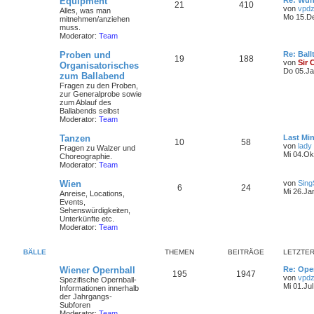
Equipment
Re: Wun
21
410
von
vpdz
Alles, was man
Mo 15.De
mitnehmen/anziehen
muss.
Moderator:
Team
Proben und
Re: Ball
19
188
von
Sir 
Organisatorisches
Do 05.Ja
zum Ballabend
Fragen zu den Proben,
zur Generalprobe sowie
zum Ablauf des
Ballabends selbst
Moderator:
Team
Tanzen
Last Min
10
58
von
lady
Fragen zu Walzer und
Mi 04.Ok
Choreographie.
Moderator:
Team
Wien
von
Sing
6
24
Mi 26.Ja
Anreise, Locations,
Events,
Sehenswürdigkeiten,
Unterkünfte etc.
Moderator:
Team
BÄLLE
THEMEN
BEITRÄGE
LETZTER
Wiener Opernball
Re: Ope
195
1947
von
vpdz
Spezifische Opernball-
Mi 01.Jul
Informationen innerhalb
der Jahrgangs-
Subforen
Moderator:
Team