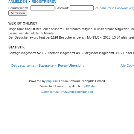
ANMELDEN
•
REGISTRIEREN
Benutzername:
Passwort:
Ich habe mein Passwort ver
WER IST ONLINE?
Insgesamt sind
50
Besucher online :: 1 sichtbares Mitglied, 0 unsichtbare Mitglieder u
Besuchern der letzten 5 Minuten)
Der Besucherrekord liegt bei
1628
Besuchern, die am Mo 13.Okt 2025, 13:34 gleichzeit
STATISTIK
Beiträge insgesamt
5266
• Themen insgesamt
480
• Mitglieder insgesamt
386
• Unser 
Debuetanten.at - Startseite
Foren-Übersicht
Alle Coo
Powered by
phpBB
® Forum Software © phpBB Limited
Deutsche Übersetzung durch
phpBB.de
Datenschutz
|
Nutzungsbedingungen