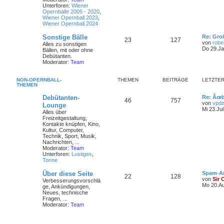
Unterforen:
Wiener
Opernbälle 2005 - 2020
,
Wiener Opernball 2023
,
Wiener Opernball 2024
Sonstige Bälle
Re: Gro
23
127
von
robe
Alles zu sonstigen
Do 29.Ja
Bällen, mit oder ohne
Debütanten.
Moderator:
Team
NON-OPERNBALL-
THEMEN
BEITRÄGE
LETZTER
THEMEN
Debütanten-
Re: Ãœb
46
757
von
vpdz
Lounge
Mi 23.Jul
Alles über
Freizeitgestaltung,
Kontakte knüpfen, Kino,
Kultur, Computer,
Technik, Sport, Musik,
Nachrichten, ...
Moderator:
Team
Unterforen:
Lustiges
,
Tonne
Über diese Seite
Spam-A
22
128
von
Sir 
Verbesserungsvorschlä
Mo 20.Au
ge, Ankündigungen,
Neues, technische
Fragen, ...
Moderator:
Team