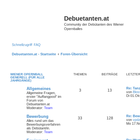
S
Debuetanten.at
Community der Debütanten des Wiener
Opernballes
Schnellzugriff
FAQ
Debuetanten.at - Startseite
Foren-Übersicht
WIENER OPERNBALL
THEMEN
BEITRÄGE
LETZTER
GENERELL (FÜR ALLE
JAHRGÄNGE)
Allgemeines
Re: Tan
3
13
von
Blo
Allgemeine Fragen,
Di 01.Ok
erster "Auffangpool" im
Forum von
Debuetanten.at
Moderator:
Team
Bewerbung
Re: Bew
33
128
von
vpdz
Alles rund um das
Mo 17.No
Bewerbungsverfahren
als Debütant/in.
Moderator:
Team