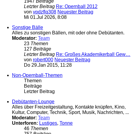
1947
Beiträge
Letzter Beitrag
Re: Opernball 2012
von
vpdzflq308
Neuester Beitrag
Mi 01.Jul 2026, 8:08
Sonstige Bälle
Alles zu sonstigen Bällen, mit oder ohne Debütanten.
Moderator:
Team
23
Themen
127
Beiträge
Letzter Beitrag
Re: Großes Akademikerball Gew…
von
robert000
Neuester Beitrag
Do 29.Jan 2015, 11:28
Non-Opernball-Themen
Themen
Beiträge
Letzter Beitrag
Debütanten-Lounge
Alles über Freizeitgestaltung, Kontakte knüpfen, Kino,
Kultur, Computer, Technik, Sport, Musik, Nachrichten, ...
Moderator:
Team
Unterforen:
Lustiges
,
Tonne
46
Themen
757
Beiträge