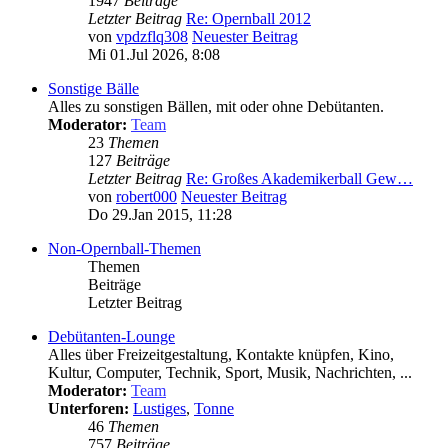
1947
Beiträge
Letzter Beitrag
Re: Opernball 2012
von
vpdzflq308
Neuester Beitrag
Mi 01.Jul 2026, 8:08
Sonstige Bälle
Alles zu sonstigen Bällen, mit oder ohne Debütanten.
Moderator:
Team
23
Themen
127
Beiträge
Letzter Beitrag
Re: Großes Akademikerball Gew…
von
robert000
Neuester Beitrag
Do 29.Jan 2015, 11:28
Non-Opernball-Themen
Themen
Beiträge
Letzter Beitrag
Debütanten-Lounge
Alles über Freizeitgestaltung, Kontakte knüpfen, Kino,
Kultur, Computer, Technik, Sport, Musik, Nachrichten, ...
Moderator:
Team
Unterforen:
Lustiges
,
Tonne
46
Themen
757
Beiträge