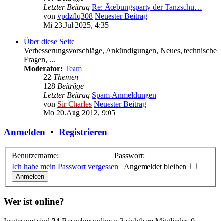
Letzter Beitrag
Re: Ãœbungsparty der Tanzschu…
von
vpdzflq308
Neuester Beitrag
Mi 23.Jul 2025, 4:35
Über diese Seite
Verbesserungsvorschläge, Ankündigungen, Neues, technische
Fragen, ...
Moderator:
Team
22
Themen
128
Beiträge
Letzter Beitrag
Spam-Anmeldungen
von
Sir Charles
Neuester Beitrag
Mo 20.Aug 2012, 9:05
Anmelden
•
Registrieren
Benutzername:
Passwort:
Ich habe mein Passwort vergessen
|
Angemeldet bleiben
Wer ist online?
Insgesamt sind
34
Besucher online :: 3 sichtbare Mitglieder, 0