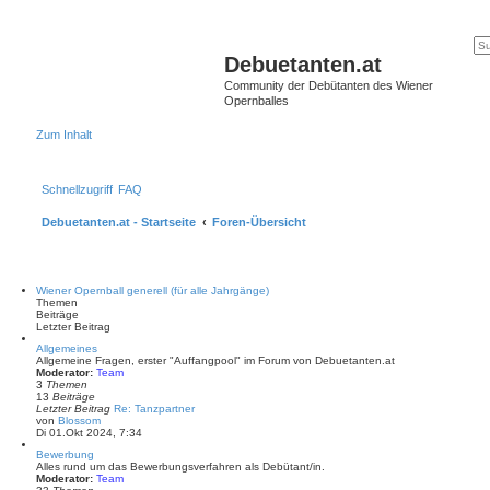
Debuetanten.at
Community der Debütanten des Wiener
Opernballes
Zum Inhalt
Schnellzugriff
FAQ
Debuetanten.at - Startseite
Foren-Übersicht
Wiener Opernball generell (für alle Jahrgänge)
Themen
Beiträge
Letzter Beitrag
Allgemeines
Allgemeine Fragen, erster "Auffangpool" im Forum von Debuetanten.at
Moderator:
Team
3
Themen
13
Beiträge
Letzter Beitrag
Re: Tanzpartner
N
von
Blossom
e
Di 01.Okt 2024, 7:34
u
Bewerbung
e
Alles rund um das Bewerbungsverfahren als Debütant/in.
s
Moderator:
Team
t