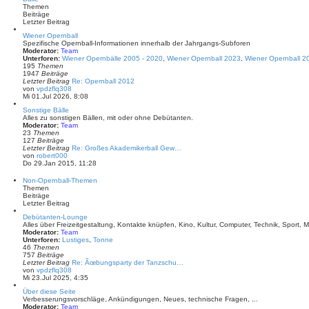
s
r
Themen
t
a
Beiträge
e
g
Letzter Beitrag
r
B
Wiener Opernball
e
Spezifische Opernball-Informationen innerhalb der Jahrgangs-Subforen
i
Moderator:
Team
t
Unterforen:
Wiener Opernbälle 2005 - 2020
,
Wiener Opernball 2023
,
Wiener Opernball 2
r
195
Themen
a
1947
Beiträge
g
Letzter Beitrag
Re: Opernball 2012
N
von
vpdzflq308
e
Mi 01.Jul 2026, 8:08
u
Sonstige Bälle
e
Alles zu sonstigen Bällen, mit oder ohne Debütanten.
s
Moderator:
Team
t
23
Themen
e
127
Beiträge
r
Letzter Beitrag
Re: Großes Akademikerball Gew…
B
N
von
robert000
e
e
Do 29.Jan 2015, 11:28
i
u
t
e
r
Non-Opernball-Themen
s
a
Themen
t
g
Beiträge
e
Letzter Beitrag
r
B
Debütanten-Lounge
e
Alles über Freizeitgestaltung, Kontakte knüpfen, Kino, Kultur, Computer, Technik, Sport, Mu
i
Moderator:
Team
t
Unterforen:
Lustiges
,
Tonne
r
46
Themen
a
757
Beiträge
g
Letzter Beitrag
Re: Ãœbungsparty der Tanzschu…
N
von
vpdzflq308
e
Mi 23.Jul 2025, 4:35
u
Über diese Seite
e
Verbesserungsvorschläge, Ankündigungen, Neues, technische Fragen, ...
s
Moderator:
Team
t