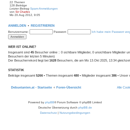
22
Themen
e
128
Beiträge
r
Letzter Beitrag
Spam-Anmeldungen
B
N
von
Sir Charles
e
e
Mo 20.Aug 2012, 9:05
i
u
t
e
r
s
a
ANMELDEN
•
REGISTRIEREN
t
g
e
Benutzername:
Passwort:
Ich habe mein Passwort ver
r
B
e
i
WER IST ONLINE?
t
r
Insgesamt sind
45
Besucher online :: 0 sichtbare Mitglieder, 0 unsichtbare Mitglieder 
a
Besuchern der letzten 5 Minuten)
g
Der Besucherrekord liegt bei
1628
Besuchern, die am Mo 13.Okt 2025, 13:34 gleichzeit
STATISTIK
Beiträge insgesamt
5266
• Themen insgesamt
480
• Mitglieder insgesamt
386
• Unser 
Debuetanten.at - Startseite
Foren-Übersicht
Alle Coo
Powered by
phpBB
® Forum Software © phpBB Limited
Deutsche Übersetzung durch
phpBB.de
Datenschutz
|
Nutzungsbedingungen