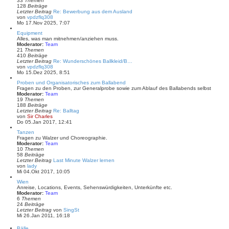
33
Themen
e
128
Beiträge
r
Letzter Beitrag
Re: Bewerbung aus dem Ausland
B
N
von
vpdzflq308
e
e
Mo 17.Nov 2025, 7:07
i
u
t
Equipment
e
r
Alles, was man mitnehmen/anziehen muss.
s
a
Moderator:
Team
t
g
21
Themen
e
410
Beiträge
r
Letzter Beitrag
Re: Wunderschönes Ballkleid/B…
B
N
von
vpdzflq308
e
e
Mo 15.Dez 2025, 8:51
i
u
t
Proben und Organisatorisches zum Ballabend
e
r
Fragen zu den Proben, zur Generalprobe sowie zum Ablauf des Ballabends selbst
s
a
Moderator:
Team
t
g
19
Themen
e
188
Beiträge
r
Letzter Beitrag
Re: Balltag
B
N
von
Sir Charles
e
e
Do 05.Jan 2017, 12:41
i
u
t
Tanzen
e
r
Fragen zu Walzer und Choreographie.
s
a
Moderator:
Team
t
g
10
Themen
e
58
Beiträge
r
Letzter Beitrag
Last Minute Walzer lernen
B
N
von
lady
e
e
Mi 04.Okt 2017, 10:05
i
u
t
Wien
e
r
Anreise, Locations, Events, Sehenswürdigkeiten, Unterkünfte etc.
s
a
Moderator:
Team
t
g
6
Themen
e
24
Beiträge
r
N
Letzter Beitrag
von
SingSt
B
e
Mi 26.Jan 2011, 16:18
e
u
i
e
t
Bälle