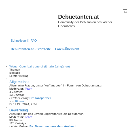
Debuetanten.at
Community der Debütanten des Wiener
Opernballes
Schnellzugriff
FAQ
Debuetanten.at - Startseite
Foren-Übersicht
Wiener Opernball generell (für alle Jahrgänge)
Themen
Beiträge
Letzter Beitrag
Allgemeines
Allgemeine Fragen, erster "Auffangpool" im Forum von Debuetanten.at
Moderator:
Team
3
Themen
13
Beiträge
Letzter Beitrag
Re: Tanzpartner
von
Blossom
N
Di 01.Okt 2024, 7:34
e
u
Bewerbung
e
Alles rund um das Bewerbungsverfahren als Debütant/in.
s
Moderator:
Team
t
33
Themen
e
128
Beiträge
r
Letzter Beitrag
Re: Bewerbung aus dem Ausland