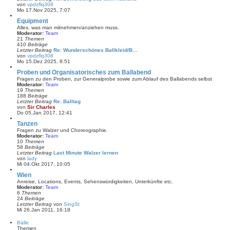
B
von
vpdzflq308
e
N
Mo 17.Nov 2025, 7:07
i
e
t
u
Equipment
r
e
Alles, was man mitnehmen/anziehen muss.
a
s
Moderator:
Team
g
t
21
Themen
e
410
Beiträge
r
Letzter Beitrag
Re: Wunderschönes Ballkleid/B…
B
von
vpdzflq308
e
N
Mo 15.Dez 2025, 8:51
i
e
t
u
Proben und Organisatorisches zum Ballabend
r
e
Fragen zu den Proben, zur Generalprobe sowie zum Ablauf des Ballabends selbst
a
s
Moderator:
Team
g
t
19
Themen
e
188
Beiträge
r
Letzter Beitrag
Re: Balltag
B
von
Sir Charles
e
N
Do 05.Jan 2017, 12:41
i
e
t
u
Tanzen
r
e
Fragen zu Walzer und Choreographie.
a
s
Moderator:
Team
g
t
10
Themen
e
58
Beiträge
r
Letzter Beitrag
Last Minute Walzer lernen
B
von
lady
e
N
Mi 04.Okt 2017, 10:05
i
e
t
u
Wien
r
e
Anreise, Locations, Events, Sehenswürdigkeiten, Unterkünfte etc.
a
s
Moderator:
Team
g
t
6
Themen
e
24
Beiträge
r
Letzter Beitrag
von
SingSt
B
N
Mi 26.Jan 2011, 16:18
e
e
i
u
Bälle
t
e
Themen