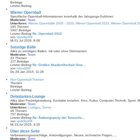
r
s
Beiträge
a
t
Letzter Beitrag
g
e
r
Wiener Opernball
B
Spezifische Opernball-Informationen innerhalb der Jahrgangs-Subforen
e
Moderator:
Team
i
Unterforen:
Wiener Opernbälle 2005 - 2020
,
Wiener Opernball 2023
,
Wiener Opernball 2
t
195
Themen
r
1947
Beiträge
a
Letzter Beitrag
Re: Opernball 2012
g
von
vpdzflq308
N
Mi 01.Jul 2026, 8:08
e
u
Sonstige Bälle
e
Alles zu sonstigen Bällen, mit oder ohne Debütanten.
s
Moderator:
Team
t
23
Themen
e
127
Beiträge
r
Letzter Beitrag
Re: Großes Akademikerball Gew…
B
von
robert000
e
N
Do 29.Jan 2015, 11:28
i
e
t
u
Non-Opernball-Themen
r
e
Themen
a
s
Beiträge
g
t
Letzter Beitrag
e
r
Debütanten-Lounge
B
Alles über Freizeitgestaltung, Kontakte knüpfen, Kino, Kultur, Computer, Technik, Sport, Mu
e
Moderator:
Team
i
Unterforen:
Lustiges
,
Tonne
t
46
Themen
r
757
Beiträge
a
Letzter Beitrag
Re: Ãœbungsparty der Tanzschu…
g
von
vpdzflq308
N
Mi 23.Jul 2025, 4:35
e
u
Über diese Seite
e
Verbesserungsvorschläge, Ankündigungen, Neues, technische Fragen, ...
s
Moderator:
Team