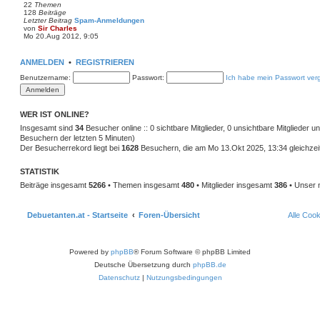
t
22
Themen
e
128
Beiträge
r
Letzter Beitrag
Spam-Anmeldungen
B
von
Sir Charles
e
N
Mo 20.Aug 2012, 9:05
i
e
t
u
r
e
ANMELDEN
•
REGISTRIEREN
a
s
g
t
Benutzername:
Passwort:
Ich habe mein Passwort ver
e
r
B
e
i
WER IST ONLINE?
t
Insgesamt sind
34
Besucher online :: 0 sichtbare Mitglieder, 0 unsichtbare Mitglieder 
r
a
Besuchern der letzten 5 Minuten)
g
Der Besucherrekord liegt bei
1628
Besuchern, die am Mo 13.Okt 2025, 13:34 gleichzeit
STATISTIK
Beiträge insgesamt
5266
• Themen insgesamt
480
• Mitglieder insgesamt
386
• Unser 
Debuetanten.at - Startseite
Foren-Übersicht
Alle Coo
Powered by
phpBB
® Forum Software © phpBB Limited
Deutsche Übersetzung durch
phpBB.de
Datenschutz
|
Nutzungsbedingungen