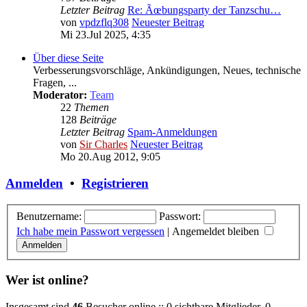
Letzter Beitrag
Re: Ãœbungsparty der Tanzschu…
von
vpdzflq308
Neuester Beitrag
Mi 23.Jul 2025, 4:35
Über diese Seite
Verbesserungsvorschläge, Ankündigungen, Neues, technische
Fragen, ...
Moderator:
Team
22
Themen
128
Beiträge
Letzter Beitrag
Spam-Anmeldungen
von
Sir Charles
Neuester Beitrag
Mo 20.Aug 2012, 9:05
Anmelden
•
Registrieren
Benutzername:
Passwort:
Ich habe mein Passwort vergessen
|
Angemeldet bleiben
Wer ist online?
Insgesamt sind
46
Besucher online :: 0 sichtbare Mitglieder, 0