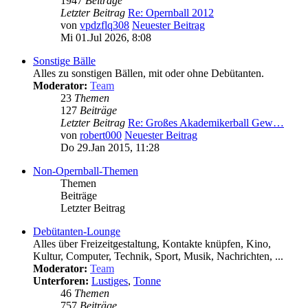
1947
Beiträge
Letzter Beitrag
Re: Opernball 2012
von
vpdzflq308
Neuester Beitrag
Mi 01.Jul 2026, 8:08
Sonstige Bälle
Alles zu sonstigen Bällen, mit oder ohne Debütanten.
Moderator:
Team
23
Themen
127
Beiträge
Letzter Beitrag
Re: Großes Akademikerball Gew…
von
robert000
Neuester Beitrag
Do 29.Jan 2015, 11:28
Non-Opernball-Themen
Themen
Beiträge
Letzter Beitrag
Debütanten-Lounge
Alles über Freizeitgestaltung, Kontakte knüpfen, Kino,
Kultur, Computer, Technik, Sport, Musik, Nachrichten, ...
Moderator:
Team
Unterforen:
Lustiges
,
Tonne
46
Themen
757
Beiträge