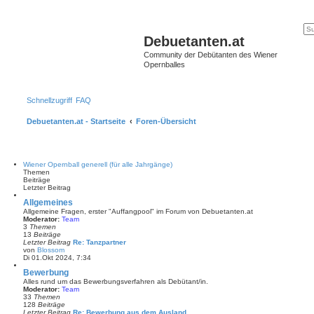
Debuetanten.at
Community der Debütanten des Wiener
Opernballes
Schnellzugriff
FAQ
Debuetanten.at - Startseite
Foren-Übersicht
Wiener Opernball generell (für alle Jahrgänge)
Themen
Beiträge
Letzter Beitrag
Allgemeines
Allgemeine Fragen, erster "Auffangpool" im Forum von Debuetanten.at
Moderator:
Team
3
Themen
13
Beiträge
Letzter Beitrag
Re: Tanzpartner
von
Blossom
N
Di 01.Okt 2024, 7:34
e
u
Bewerbung
e
Alles rund um das Bewerbungsverfahren als Debütant/in.
s
Moderator:
Team
t
33
Themen
e
128
Beiträge
r
Letzter Beitrag
Re: Bewerbung aus dem Ausland