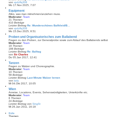
B
von
vpdzflq308
e
N
Mo 17.Nov 2025, 7:07
i
e
t
u
Equipment
r
e
Alles, was man mitnehmen/anziehen muss.
a
s
Moderator:
Team
g
t
21
Themen
e
410
Beiträge
r
Letzter Beitrag
Re: Wunderschönes Ballkleid/B…
B
von
vpdzflq308
e
N
Mo 15.Dez 2025, 8:51
i
e
t
u
Proben und Organisatorisches zum Ballabend
r
e
Fragen zu den Proben, zur Generalprobe sowie zum Ablauf des Ballabends selbst
a
s
Moderator:
Team
g
t
19
Themen
e
188
Beiträge
r
Letzter Beitrag
Re: Balltag
B
von
Sir Charles
e
N
Do 05.Jan 2017, 12:41
i
e
t
u
Tanzen
r
e
Fragen zu Walzer und Choreographie.
a
s
Moderator:
Team
g
t
10
Themen
e
58
Beiträge
r
Letzter Beitrag
Last Minute Walzer lernen
B
von
lady
e
N
Mi 04.Okt 2017, 10:05
i
e
t
u
Wien
r
e
Anreise, Locations, Events, Sehenswürdigkeiten, Unterkünfte etc.
a
s
Moderator:
Team
g
t
6
Themen
e
24
Beiträge
r
Letzter Beitrag
von
SingSt
B
N
Mi 26.Jan 2011, 16:18
e
e
i
u
Bälle
t
e
Themen