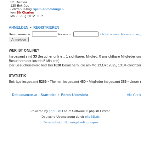
t
22
Themen
e
128
Beiträge
r
Letzter Beitrag
Spam-Anmeldungen
B
von
Sir Charles
e
N
Mo 20.Aug 2012, 9:05
i
e
t
u
r
e
ANMELDEN
•
REGISTRIEREN
a
s
g
t
Benutzername:
Passwort:
Ich habe mein Passwort ver
e
r
B
e
i
WER IST ONLINE?
t
Insgesamt sind
33
Besucher online :: 1 sichtbares Mitglied, 0 unsichtbare Mitglieder u
r
a
Besuchern der letzten 5 Minuten)
g
Der Besucherrekord liegt bei
1628
Besuchern, die am Mo 13.Okt 2025, 13:34 gleichzeit
STATISTIK
Beiträge insgesamt
5266
• Themen insgesamt
480
• Mitglieder insgesamt
386
• Unser 
Debuetanten.at - Startseite
Foren-Übersicht
Alle Coo
Powered by
phpBB
® Forum Software © phpBB Limited
Deutsche Übersetzung durch
phpBB.de
Datenschutz
|
Nutzungsbedingungen