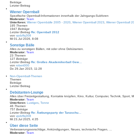
r
s
Beiträge
a
t
Letzter Beitrag
g
e
r
Wiener Opernball
B
Spezifische Opernball-Informationen innerhalb der Jahrgangs-Subforen
e
Moderator:
Team
i
Unterforen:
Wiener Opernbälle 2005 - 2020
,
Wiener Opernball 2023
,
Wiener Opernball 2
t
195
Themen
r
1947
Beiträge
a
Letzter Beitrag
Re: Opernball 2012
g
von
vpdzflq308
N
Mi 01.Jul 2026, 8:08
e
u
Sonstige Bälle
e
Alles zu sonstigen Bällen, mit oder ohne Debütanten.
s
Moderator:
Team
t
23
Themen
e
127
Beiträge
r
Letzter Beitrag
Re: Großes Akademikerball Gew…
B
von
robert000
e
N
Do 29.Jan 2015, 11:28
i
e
t
u
Non-Opernball-Themen
r
e
Themen
a
s
Beiträge
g
t
Letzter Beitrag
e
r
Debütanten-Lounge
B
Alles über Freizeitgestaltung, Kontakte knüpfen, Kino, Kultur, Computer, Technik, Sport, Mu
e
Moderator:
Team
i
Unterforen:
Lustiges
,
Tonne
t
46
Themen
r
757
Beiträge
a
Letzter Beitrag
Re: Ãœbungsparty der Tanzschu…
g
von
vpdzflq308
N
Mi 23.Jul 2025, 4:35
e
u
Über diese Seite
e
Verbesserungsvorschläge, Ankündigungen, Neues, technische Fragen, ...
s
Moderator:
Team