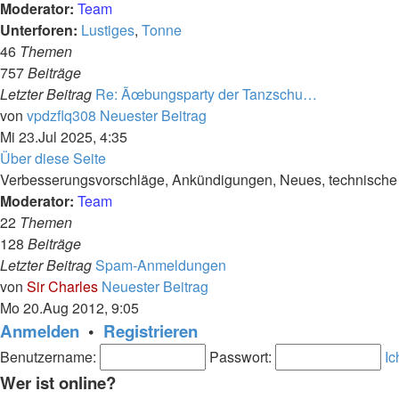
Moderator:
Team
Unterforen:
Lustiges
,
Tonne
46
Themen
757
Beiträge
Letzter Beitrag
Re: Ãœbungsparty der Tanzschu…
von
vpdzflq308
Neuester Beitrag
Mi 23.Jul 2025, 4:35
Über diese Seite
Verbesserungsvorschläge, Ankündigungen, Neues, technische F
Moderator:
Team
22
Themen
128
Beiträge
Letzter Beitrag
Spam-Anmeldungen
von
Sir Charles
Neuester Beitrag
Mo 20.Aug 2012, 9:05
Anmelden
•
Registrieren
Benutzername:
Passwort:
Ic
Wer ist online?