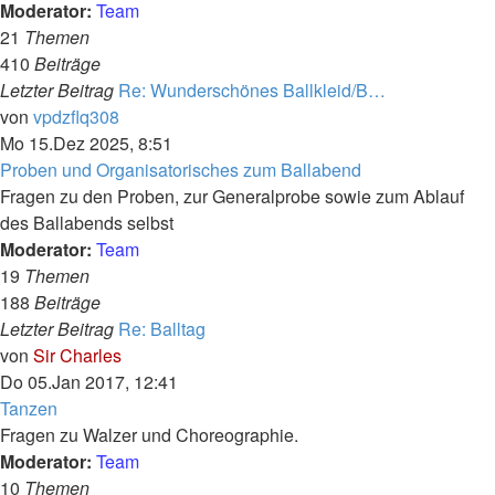
Moderator:
Team
21
Themen
410
Beiträge
Letzter Beitrag
Re: Wunderschönes Ballkleid/B…
Neuester
von
vpdzflq308
Beitrag
Mo 15.Dez 2025, 8:51
Proben und Organisatorisches zum Ballabend
Fragen zu den Proben, zur Generalprobe sowie zum Ablauf
des Ballabends selbst
Moderator:
Team
19
Themen
188
Beiträge
Letzter Beitrag
Re: Balltag
Neuester
von
Sir Charles
Beitrag
Do 05.Jan 2017, 12:41
Tanzen
Fragen zu Walzer und Choreographie.
Moderator:
Team
10
Themen