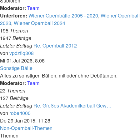
Subforen
Moderator:
Team
Unterforen:
Wiener Opernbälle 2005 - 2020
,
Wiener Opernball
2023
,
Wiener Opernball 2024
195
Themen
1947
Beiträge
Letzter Beitrag
Re: Opernball 2012
Neuester
von
vpdzflq308
Beitrag
Mi 01.Jul 2026, 8:08
Sonstige Bälle
Alles zu sonstigen Bällen, mit oder ohne Debütanten.
Moderator:
Team
23
Themen
127
Beiträge
Letzter Beitrag
Re: Großes Akademikerball Gew…
Neuester
von
robert000
Beitrag
Do 29.Jan 2015, 11:28
Non-Opernball-Themen
Themen