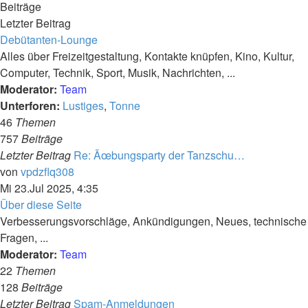
Beiträge
Letzter Beitrag
Debütanten-Lounge
Alles über Freizeitgestaltung, Kontakte knüpfen, Kino, Kultur,
Computer, Technik, Sport, Musik, Nachrichten, ...
Moderator:
Team
Unterforen:
Lustiges
,
Tonne
46
Themen
757
Beiträge
Letzter Beitrag
Re: Ãœbungsparty der Tanzschu…
Neuester
von
vpdzflq308
Beitrag
Mi 23.Jul 2025, 4:35
Über diese Seite
Verbesserungsvorschläge, Ankündigungen, Neues, technische
Fragen, ...
Moderator:
Team
22
Themen
128
Beiträge
Letzter Beitrag
Spam-Anmeldungen