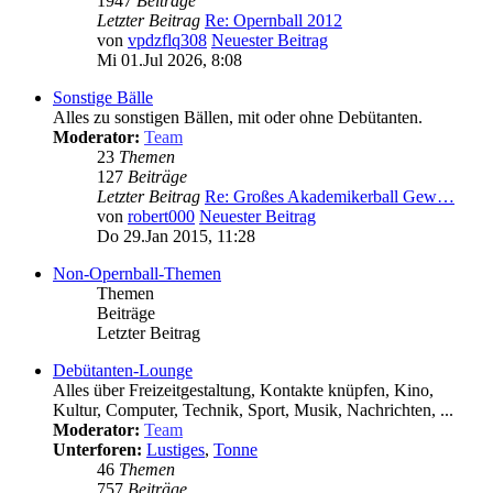
1947
Beiträge
Letzter Beitrag
Re: Opernball 2012
von
vpdzflq308
Neuester Beitrag
Mi 01.Jul 2026, 8:08
Sonstige Bälle
Alles zu sonstigen Bällen, mit oder ohne Debütanten.
Moderator:
Team
23
Themen
127
Beiträge
Letzter Beitrag
Re: Großes Akademikerball Gew…
von
robert000
Neuester Beitrag
Do 29.Jan 2015, 11:28
Non-Opernball-Themen
Themen
Beiträge
Letzter Beitrag
Debütanten-Lounge
Alles über Freizeitgestaltung, Kontakte knüpfen, Kino,
Kultur, Computer, Technik, Sport, Musik, Nachrichten, ...
Moderator:
Team
Unterforen:
Lustiges
,
Tonne
46
Themen
757
Beiträge