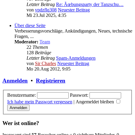
Letzter Beitrag
Re: Ãœbungsparty der Tanzschu…
von
vpdzflq308
Neuester Beitrag
Mi 23.Jul 2025, 4:35
Über diese Seite
Verbesserungsvorschläge, Ankündigungen, Neues, technische
Fragen, ...
Moderator:
Team
22
Themen
128
Beiträge
Letzter Beitrag
Spam-Anmeldungen
von
Sir Charles
Neuester Beitrag
Mo 20.Aug 2012, 9:05
Anmelden
•
Registrieren
Benutzername:
Passwort:
Ich habe mein Passwort vergessen
|
Angemeldet bleiben
Wer ist online?
Insgesamt sind
57
Besucher online :: 0 sichtbare Mitglieder, 0