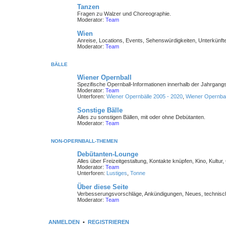
Tanzen
Fragen zu Walzer und Choreographie.
Moderator:
Team
Wien
Anreise, Locations, Events, Sehenswürdigkeiten, Unterkünfte
Moderator:
Team
BÄLLE
Wiener Opernball
Spezifische Opernball-Informationen innerhalb der Jahrgang
Moderator:
Team
Unterforen:
Wiener Opernbälle 2005 - 2020
,
Wiener Opernbal
Sonstige Bälle
Alles zu sonstigen Bällen, mit oder ohne Debütanten.
Moderator:
Team
NON-OPERNBALL-THEMEN
Debütanten-Lounge
Alles über Freizeitgestaltung, Kontakte knüpfen, Kino, Kultur,
Moderator:
Team
Unterforen:
Lustiges
,
Tonne
Über diese Seite
Verbesserungsvorschläge, Ankündigungen, Neues, technisch
Moderator:
Team
ANMELDEN
•
REGISTRIEREN