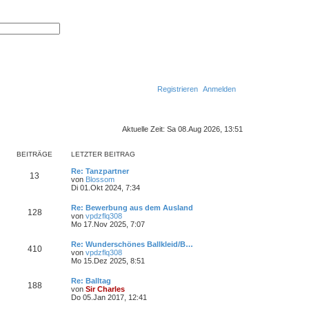
S
E
u
r
c
w
h
e
e
i
t
e
r
Registrieren
Anmelden
t
e
S
u
S
c
Aktuelle Zeit: Sa 08.Aug 2026, 13:51
h
u
e
c
BEITRÄGE
LETZTER BEITRAG
h
Re: Tanzpartner
13
von
Blossom
N
e
Di 01.Okt 2024, 7:34
e
u
Re: Bewerbung aus dem Ausland
e
128
von
vpdzflq308
s
N
Mo 17.Nov 2025, 7:07
t
e
e
u
r
Re: Wunderschönes Ballkleid/B…
e
410
B
von
vpdzflq308
s
N
e
Mo 15.Dez 2025, 8:51
t
e
i
e
u
t
r
Re: Balltag
e
188
r
B
von
Sir Charles
s
a
N
e
Do 05.Jan 2017, 12:41
t
g
e
i
e