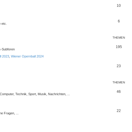
10
6
 etc.
THEMEN
195
s-Subforen
l 2023
,
Wiener Opernball 2024
23
THEMEN
46
 Computer, Technik, Sport, Musik, Nachrichten, ...
22
e Fragen, ...