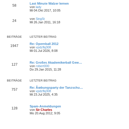
u
t
r
Last Minute Walzer lernen
e
58
r
B
von
lady
s
a
N
e
Mi 04.Okt 2017, 10:05
t
g
e
i
e
u
t
r
von
SingSt
e
24
r
N
B
Mi 26.Jan 2011, 16:18
s
a
e
e
t
g
u
i
e
e
t
r
s
r
BEITRÄGE
LETZTER BEITRAG
B
t
a
e
e
g
Re: Opernball 2012
i
1947
r
von
vpdzflq308
t
B
N
Mi 01.Jul 2026, 8:08
r
e
e
a
i
u
g
t
e
Re: Großes Akademikerball Gew…
r
s
127
von
robert000
a
t
N
Do 29.Jan 2015, 11:28
g
e
e
r
u
B
e
BEITRÄGE
LETZTER BEITRAG
e
s
i
t
Re: Ãœbungsparty der Tanzschu…
t
757
e
von
vpdzflq308
r
r
N
Mi 23.Jul 2025, 4:35
a
B
e
g
e
u
i
e
Spam-Anmeldungen
t
s
128
von
Sir Charles
r
t
N
Mo 20.Aug 2012, 9:05
a
e
e
g
r
u
B
e
e
s
i