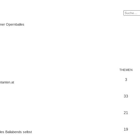
ner Opernballes
THEMEN
3
tanten.at
33
21
19
es Ballabends selbst