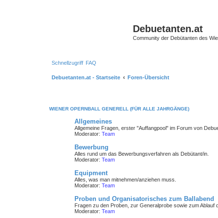
Debuetanten.at
Community der Debütanten des Wie
Schnellzugriff
FAQ
Debuetanten.at - Startseite
Foren-Übersicht
WIENER OPERNBALL GENERELL (FÜR ALLE JAHRGÄNGE)
Allgemeines
Allgemeine Fragen, erster "Auffangpool" im Forum von Debue
Moderator:
Team
Bewerbung
Alles rund um das Bewerbungsverfahren als Debütant/in.
Moderator:
Team
Equipment
Alles, was man mitnehmen/anziehen muss.
Moderator:
Team
Proben und Organisatorisches zum Ballabend
Fragen zu den Proben, zur Generalprobe sowie zum Ablauf d
Moderator:
Team