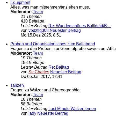
Equipment
Alles, was man mitnehmen/anziehen muss.
Moderator:
Team
21
Themen
410
Beiträge
Letzter Beitrag
Re: Wunderschönes Ballkleid/B…
von
vpdzflq308
Neuester Beitrag
Mo 15.Dez 2025, 8:51
Proben und Organisatorisches zum Ballabend
Fragen zu den Proben, zur Generalprobe sowie zum Ablau
Moderator:
Team
19
Themen
188
Beiträge
Letzter Beitrag
Re: Balltag
von
Sir Charles
Neuester Beitrag
Do 05.Jan 2017, 12:41
Tanzen
Fragen zu Walzer und Choreographie.
Moderator:
Team
10
Themen
58
Beiträge
Letzter Beitrag
Last Minute Walzer lernen
von
lady
Neuester Beitrag