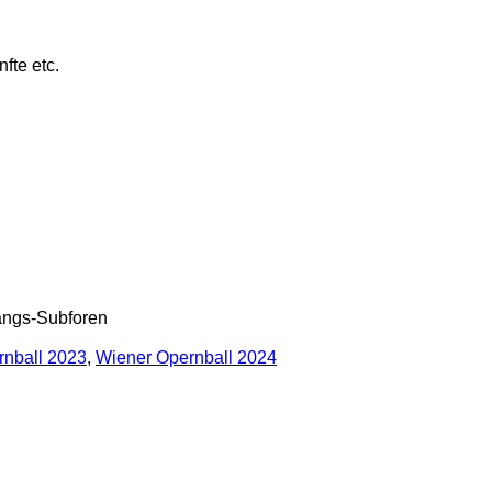
fte etc.
gangs-Subforen
rnball 2023
,
Wiener Opernball 2024