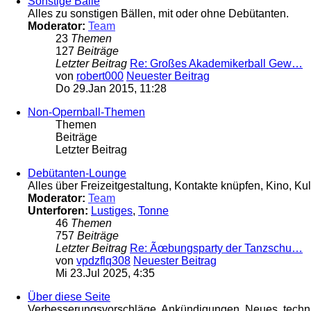
Sonstige Bälle
Alles zu sonstigen Bällen, mit oder ohne Debütanten.
Moderator:
Team
23
Themen
127
Beiträge
Letzter Beitrag
Re: Großes Akademikerball Gew…
von
robert000
Neuester Beitrag
Do 29.Jan 2015, 11:28
Non-Opernball-Themen
Themen
Beiträge
Letzter Beitrag
Debütanten-Lounge
Alles über Freizeitgestaltung, Kontakte knüpfen, Kino, Kul
Moderator:
Team
Unterforen:
Lustiges
,
Tonne
46
Themen
757
Beiträge
Letzter Beitrag
Re: Ãœbungsparty der Tanzschu…
von
vpdzflq308
Neuester Beitrag
Mi 23.Jul 2025, 4:35
Über diese Seite
Verbesserungsvorschläge, Ankündigungen, Neues, technis