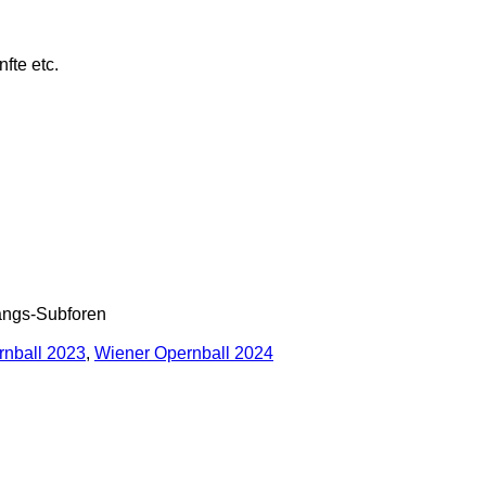
fte etc.
gangs-Subforen
rnball 2023
,
Wiener Opernball 2024