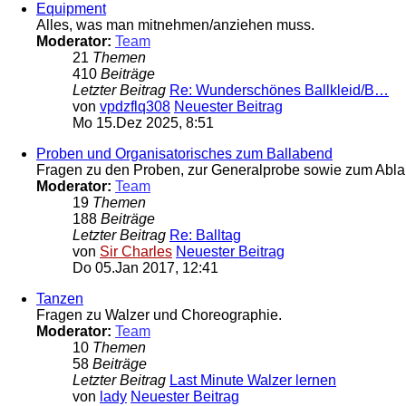
Equipment
Alles, was man mitnehmen/anziehen muss.
Moderator:
Team
21
Themen
410
Beiträge
Letzter Beitrag
Re: Wunderschönes Ballkleid/B…
von
vpdzflq308
Neuester Beitrag
Mo 15.Dez 2025, 8:51
Proben und Organisatorisches zum Ballabend
Fragen zu den Proben, zur Generalprobe sowie zum Ablau
Moderator:
Team
19
Themen
188
Beiträge
Letzter Beitrag
Re: Balltag
von
Sir Charles
Neuester Beitrag
Do 05.Jan 2017, 12:41
Tanzen
Fragen zu Walzer und Choreographie.
Moderator:
Team
10
Themen
58
Beiträge
Letzter Beitrag
Last Minute Walzer lernen
von
lady
Neuester Beitrag