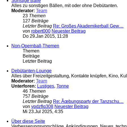
Sonstige Bälle
Alles zu sonstigen Bällen, mit oder ohne Debütanten.
Moderator:
Team
23
Themen
127
Beiträge
Letzter Beitrag
Re: Großes Akademikerball Gew…
von
robert000
Neuester Beitrag
Do 29.Jan 2015, 11:28
Non-Opernball-Themen
Themen
Beiträge
Letzter Beitrag
Debütanten-Lounge
Alles über Freizeitgestaltung, Kontakte knüpfen, Kino, Kul
Moderator:
Team
Unterforen:
Lustiges
,
Tonne
46
Themen
757
Beiträge
Letzter Beitrag
Re: Ãœbungsparty der Tanzschu…
von
vpdzflq308
Neuester Beitrag
Mi 23.Jul 2025, 4:35
Über diese Seite
Verbesserungsvorschläge, Ankündigungen, Neues, technis