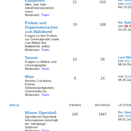
Equipment
Re: Wun
21
410
von
vpdz
Alles, was man
Mo 15.De
mitnehmen/anziehen
muss.
Moderator:
Team
Proben und
Re: Ball
19
188
von
Sir 
Organisatorisches
Do 05.Ja
zum Ballabend
Fragen zu den Proben,
zur Generalprobe sowie
zum Ablauf des
Ballabends selbst
Moderator:
Team
Tanzen
Last Min
10
58
von
lady
Fragen zu Walzer und
Mi 04.Ok
Choreographie.
Moderator:
Team
Wien
von
Sing
6
24
Mi 26.Ja
Anreise, Locations,
Events,
Sehenswürdigkeiten,
Unterkünfte etc.
Moderator:
Team
BÄLLE
THEMEN
BEITRÄGE
LETZTER
Wiener Opernball
Re: Ope
195
1947
von
vpdz
Spezifische Opernball-
Mi 01.Jul
Informationen innerhalb
der Jahrgangs-
Subforen
Moderator:
Team