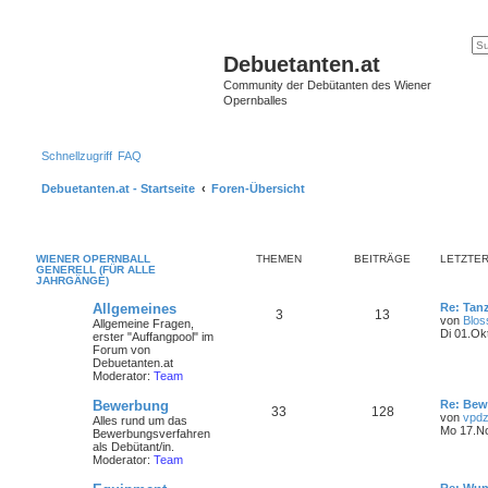
Debuetanten.at
Community der Debütanten des Wiener
Opernballes
Schnellzugriff
FAQ
Debuetanten.at - Startseite
Foren-Übersicht
WIENER OPERNBALL
THEMEN
BEITRÄGE
LETZTER
GENERELL (FÜR ALLE
JAHRGÄNGE)
Allgemeines
Re: Tan
3
13
von
Blo
Allgemeine Fragen,
Di 01.Ok
erster "Auffangpool" im
Forum von
Debuetanten.at
Moderator:
Team
Bewerbung
Re: Bew
33
128
von
vpdz
Alles rund um das
Mo 17.No
Bewerbungsverfahren
als Debütant/in.
Moderator:
Team