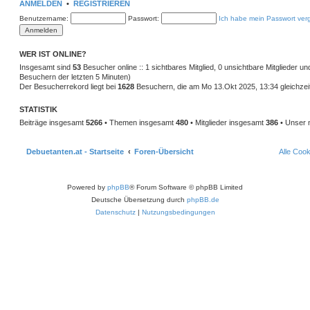
ANMELDEN
•
REGISTRIEREN
Benutzername:
Passwort:
Ich habe mein Passwort ver
WER IST ONLINE?
Insgesamt sind
53
Besucher online :: 1 sichtbares Mitglied, 0 unsichtbare Mitglieder u
Besuchern der letzten 5 Minuten)
Der Besucherrekord liegt bei
1628
Besuchern, die am Mo 13.Okt 2025, 13:34 gleichzeit
STATISTIK
Beiträge insgesamt
5266
• Themen insgesamt
480
• Mitglieder insgesamt
386
• Unser 
Debuetanten.at - Startseite
Foren-Übersicht
Alle Coo
Powered by
phpBB
® Forum Software © phpBB Limited
Deutsche Übersetzung durch
phpBB.de
Datenschutz
|
Nutzungsbedingungen