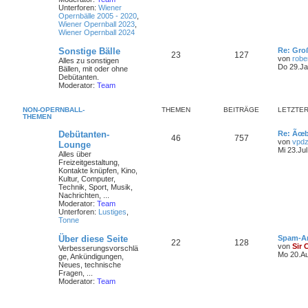
Unterforen:
Wiener
Opernbälle 2005 - 2020
,
Wiener Opernball 2023
,
Wiener Opernball 2024
Sonstige Bälle
Re: Gro
23
127
von
robe
Alles zu sonstigen
Do 29.Ja
Bällen, mit oder ohne
Debütanten.
Moderator:
Team
NON-OPERNBALL-
THEMEN
BEITRÄGE
LETZTER
THEMEN
Debütanten-
Re: Ãœb
46
757
von
vpdz
Lounge
Mi 23.Jul
Alles über
Freizeitgestaltung,
Kontakte knüpfen, Kino,
Kultur, Computer,
Technik, Sport, Musik,
Nachrichten, ...
Moderator:
Team
Unterforen:
Lustiges
,
Tonne
Über diese Seite
Spam-A
22
128
von
Sir 
Verbesserungsvorschlä
Mo 20.Au
ge, Ankündigungen,
Neues, technische
Fragen, ...
Moderator:
Team