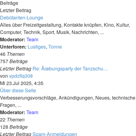
Beiträge
Letzter Beitrag
Debütanten-Lounge
Alles über Freizeitgestaltung, Kontakte knüpfen, Kino, Kultur,
Computer, Technik, Sport, Musik, Nachrichten, ...
Moderator:
Team
Unterforen:
Lustiges
,
Tonne
46
Themen
757
Beiträge
Letzter Beitrag
Re: Ãœbungsparty der Tanzschu…
Neuester
von
vpdzflq308
Beitrag
Mi 23.Jul 2025, 4:35
Über diese Seite
Verbesserungsvorschläge, Ankündigungen, Neues, technische
Fragen, ...
Moderator:
Team
22
Themen
128
Beiträge
Letzter Beitrag
Spam-Anmeldungen