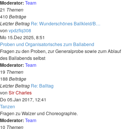
Moderator:
Team
21
Themen
410
Beiträge
Letzter Beitrag
Re: Wunderschönes Ballkleid/B…
Neuester
von
vpdzflq308
Beitrag
Mo 15.Dez 2025, 8:51
Proben und Organisatorisches zum Ballabend
Fragen zu den Proben, zur Generalprobe sowie zum Ablauf
des Ballabends selbst
Moderator:
Team
19
Themen
188
Beiträge
Letzter Beitrag
Re: Balltag
Neuester
von
Sir Charles
Beitrag
Do 05.Jan 2017, 12:41
Tanzen
Fragen zu Walzer und Choreographie.
Moderator:
Team
10
Themen