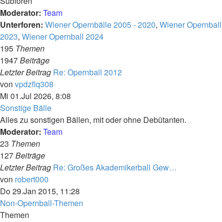
Subforen
Moderator:
Team
Unterforen:
Wiener Opernbälle 2005 - 2020
,
Wiener Opernball
2023
,
Wiener Opernball 2024
195
Themen
1947
Beiträge
Letzter Beitrag
Re: Opernball 2012
Neuester
von
vpdzflq308
Beitrag
Mi 01.Jul 2026, 8:08
Sonstige Bälle
Alles zu sonstigen Bällen, mit oder ohne Debütanten.
Moderator:
Team
23
Themen
127
Beiträge
Letzter Beitrag
Re: Großes Akademikerball Gew…
Neuester
von
robert000
Beitrag
Do 29.Jan 2015, 11:28
Non-Opernball-Themen
Themen