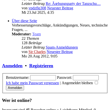
Letzter Beitrag
Re: Ãœbungsparty der Tanzschu…
von
vpdzflq308
Neuester Beitrag
Mi 23.Jul 2025, 4:35
Über diese Seite
Verbesserungsvorschläge, Ankündigungen, Neues, technische
Fragen, ...
Moderator:
Team
22
Themen
128
Beiträge
Letzter Beitrag
Spam-Anmeldungen
von
Sir Charles
Neuester Beitrag
Mo 20.Aug 2012, 9:05
Anmelden
•
Registrieren
Benutzername:
Passwort:
Ich habe mein Passwort vergessen
|
Angemeldet bleiben
Wer ist online?
Insgesamt sind
45
Besucher online :: 1 sichtbares Mitglied, 0