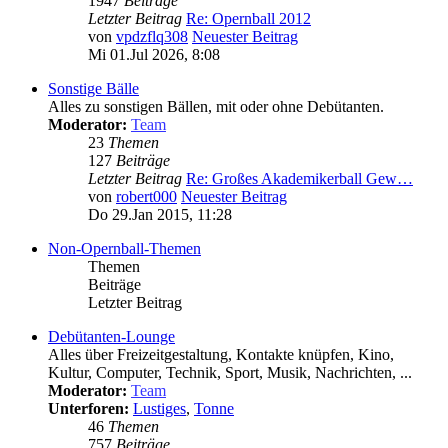
1947
Beiträge
Letzter Beitrag
Re: Opernball 2012
von
vpdzflq308
Neuester Beitrag
Mi 01.Jul 2026, 8:08
Sonstige Bälle
Alles zu sonstigen Bällen, mit oder ohne Debütanten.
Moderator:
Team
23
Themen
127
Beiträge
Letzter Beitrag
Re: Großes Akademikerball Gew…
von
robert000
Neuester Beitrag
Do 29.Jan 2015, 11:28
Non-Opernball-Themen
Themen
Beiträge
Letzter Beitrag
Debütanten-Lounge
Alles über Freizeitgestaltung, Kontakte knüpfen, Kino,
Kultur, Computer, Technik, Sport, Musik, Nachrichten, ...
Moderator:
Team
Unterforen:
Lustiges
,
Tonne
46
Themen
757
Beiträge