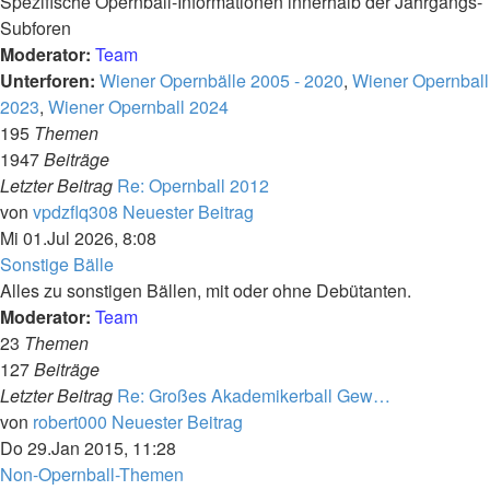
Spezifische Opernball-Informationen innerhalb der Jahrgangs-
Subforen
Moderator:
Team
Unterforen:
Wiener Opernbälle 2005 - 2020
,
Wiener Opernball
2023
,
Wiener Opernball 2024
195
Themen
1947
Beiträge
Letzter Beitrag
Re: Opernball 2012
von
vpdzflq308
Neuester Beitrag
Mi 01.Jul 2026, 8:08
Sonstige Bälle
Alles zu sonstigen Bällen, mit oder ohne Debütanten.
Moderator:
Team
23
Themen
127
Beiträge
Letzter Beitrag
Re: Großes Akademikerball Gew…
von
robert000
Neuester Beitrag
Do 29.Jan 2015, 11:28
Non-Opernball-Themen