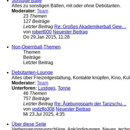
Sonstige Bälle
Alles zu sonstigen Bällen, mit oder ohne Debütanten.
Moderator:
Team
23
Themen
127
Beiträge
Letzter Beitrag
Re: Großes Akademikerball Gew…
von
robert000
Neuester Beitrag
Do 29.Jan 2015, 11:28
Non-Opernball-Themen
Themen
Beiträge
Letzter Beitrag
Debütanten-Lounge
Alles über Freizeitgestaltung, Kontakte knüpfen, Kino, Kul
Moderator:
Team
Unterforen:
Lustiges
,
Tonne
46
Themen
757
Beiträge
Letzter Beitrag
Re: Ãœbungsparty der Tanzschu…
von
vpdzflq308
Neuester Beitrag
Mi 23.Jul 2025, 4:35
Über diese Seite
Verbesserungsvorschläge, Ankündigungen, Neues, technis