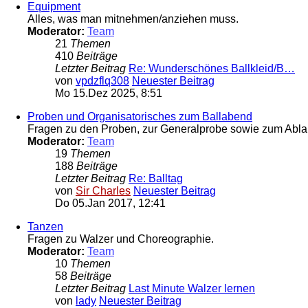
Equipment
Alles, was man mitnehmen/anziehen muss.
Moderator:
Team
21
Themen
410
Beiträge
Letzter Beitrag
Re: Wunderschönes Ballkleid/B…
von
vpdzflq308
Neuester Beitrag
Mo 15.Dez 2025, 8:51
Proben und Organisatorisches zum Ballabend
Fragen zu den Proben, zur Generalprobe sowie zum Ablau
Moderator:
Team
19
Themen
188
Beiträge
Letzter Beitrag
Re: Balltag
von
Sir Charles
Neuester Beitrag
Do 05.Jan 2017, 12:41
Tanzen
Fragen zu Walzer und Choreographie.
Moderator:
Team
10
Themen
58
Beiträge
Letzter Beitrag
Last Minute Walzer lernen
von
lady
Neuester Beitrag