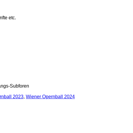
fte etc.
gangs-Subforen
rnball 2023
,
Wiener Opernball 2024