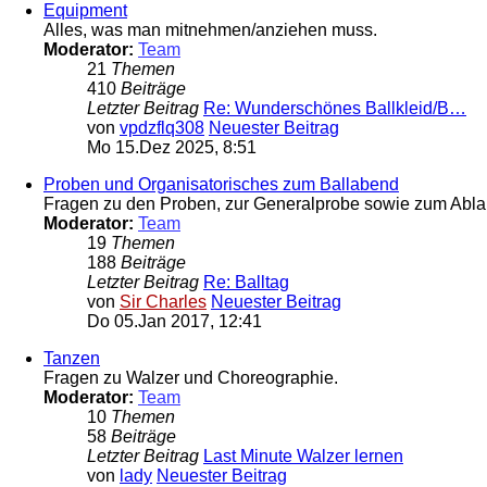
Equipment
Alles, was man mitnehmen/anziehen muss.
Moderator:
Team
21
Themen
410
Beiträge
Letzter Beitrag
Re: Wunderschönes Ballkleid/B…
von
vpdzflq308
Neuester Beitrag
Mo 15.Dez 2025, 8:51
Proben und Organisatorisches zum Ballabend
Fragen zu den Proben, zur Generalprobe sowie zum Ablau
Moderator:
Team
19
Themen
188
Beiträge
Letzter Beitrag
Re: Balltag
von
Sir Charles
Neuester Beitrag
Do 05.Jan 2017, 12:41
Tanzen
Fragen zu Walzer und Choreographie.
Moderator:
Team
10
Themen
58
Beiträge
Letzter Beitrag
Last Minute Walzer lernen
von
lady
Neuester Beitrag