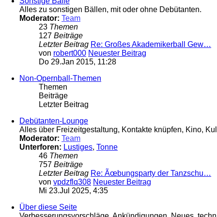
Sonstige Bälle
Alles zu sonstigen Bällen, mit oder ohne Debütanten.
Moderator:
Team
23
Themen
127
Beiträge
Letzter Beitrag
Re: Großes Akademikerball Gew…
von
robert000
Neuester Beitrag
Do 29.Jan 2015, 11:28
Non-Opernball-Themen
Themen
Beiträge
Letzter Beitrag
Debütanten-Lounge
Alles über Freizeitgestaltung, Kontakte knüpfen, Kino, Kul
Moderator:
Team
Unterforen:
Lustiges
,
Tonne
46
Themen
757
Beiträge
Letzter Beitrag
Re: Ãœbungsparty der Tanzschu…
von
vpdzflq308
Neuester Beitrag
Mi 23.Jul 2025, 4:35
Über diese Seite
Verbesserungsvorschläge, Ankündigungen, Neues, technis