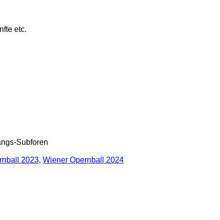
fte etc.
gangs-Subforen
rnball 2023
,
Wiener Opernball 2024