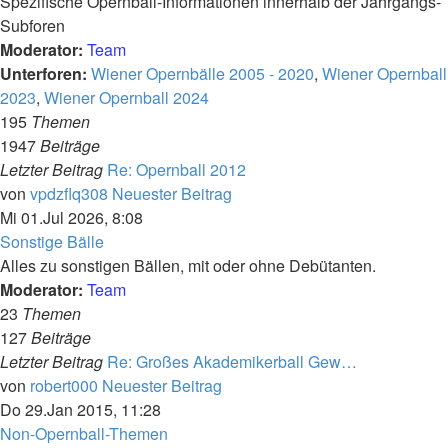
Spezifische Opernball-Informationen innerhalb der Jahrgangs-
Subforen
Moderator:
Team
Unterforen:
Wiener Opernbälle 2005 - 2020
,
Wiener Opernball
2023
,
Wiener Opernball 2024
195
Themen
1947
Beiträge
Letzter Beitrag
Re: Opernball 2012
von
vpdzflq308
Neuester Beitrag
Mi 01.Jul 2026, 8:08
Sonstige Bälle
Alles zu sonstigen Bällen, mit oder ohne Debütanten.
Moderator:
Team
23
Themen
127
Beiträge
Letzter Beitrag
Re: Großes Akademikerball Gew…
von
robert000
Neuester Beitrag
Do 29.Jan 2015, 11:28
Non-Opernball-Themen