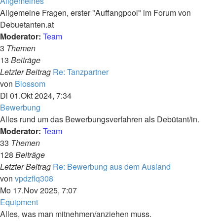
Allgemeines
Allgemeine Fragen, erster "Auffangpool" im Forum von
Debuetanten.at
Moderator:
Team
3
Themen
13
Beiträge
Letzter Beitrag
Re: Tanzpartner
Neuester
von
Blossom
Beitrag
Di 01.Okt 2024, 7:34
Bewerbung
Alles rund um das Bewerbungsverfahren als Debütant/in.
Moderator:
Team
33
Themen
128
Beiträge
Letzter Beitrag
Re: Bewerbung aus dem Ausland
Neuester
von
vpdzflq308
Beitrag
Mo 17.Nov 2025, 7:07
Equipment
Alles, was man mitnehmen/anziehen muss.