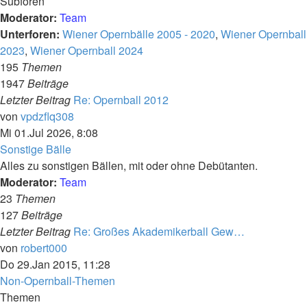
Subforen
Moderator:
Team
Unterforen:
Wiener Opernbälle 2005 - 2020
,
Wiener Opernball
2023
,
Wiener Opernball 2024
195
Themen
1947
Beiträge
Letzter Beitrag
Re: Opernball 2012
Neuester
von
vpdzflq308
Beitrag
Mi 01.Jul 2026, 8:08
Sonstige Bälle
Alles zu sonstigen Bällen, mit oder ohne Debütanten.
Moderator:
Team
23
Themen
127
Beiträge
Letzter Beitrag
Re: Großes Akademikerball Gew…
Neuester
von
robert000
Beitrag
Do 29.Jan 2015, 11:28
Non-Opernball-Themen
Themen