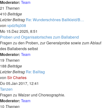
Moderator:
Team
21
Themen
410
Beiträge
Letzter Beitrag
Re: Wunderschönes Ballkleid/B…
Neuester
von
vpdzflq308
Beitrag
Mo 15.Dez 2025, 8:51
Proben und Organisatorisches zum Ballabend
Fragen zu den Proben, zur Generalprobe sowie zum Ablauf
des Ballabends selbst
Moderator:
Team
19
Themen
188
Beiträge
Letzter Beitrag
Re: Balltag
Neuester
von
Sir Charles
Beitrag
Do 05.Jan 2017, 12:41
Tanzen
Fragen zu Walzer und Choreographie.
Moderator:
Team
10
Themen