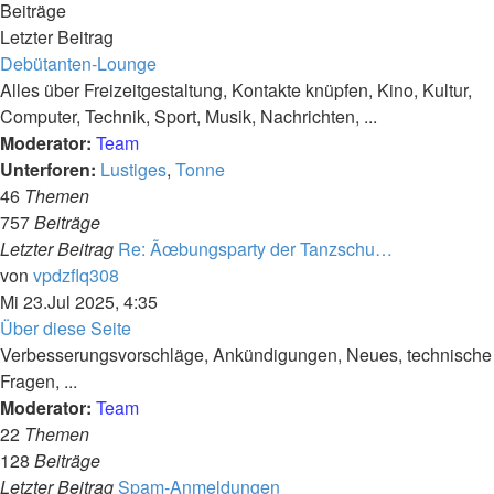
Beiträge
Letzter Beitrag
Debütanten-Lounge
Alles über Freizeitgestaltung, Kontakte knüpfen, Kino, Kultur,
Computer, Technik, Sport, Musik, Nachrichten, ...
Moderator:
Team
Unterforen:
Lustiges
,
Tonne
46
Themen
757
Beiträge
Letzter Beitrag
Re: Ãœbungsparty der Tanzschu…
Neuester
von
vpdzflq308
Beitrag
Mi 23.Jul 2025, 4:35
Über diese Seite
Verbesserungsvorschläge, Ankündigungen, Neues, technische
Fragen, ...
Moderator:
Team
22
Themen
128
Beiträge
Letzter Beitrag
Spam-Anmeldungen