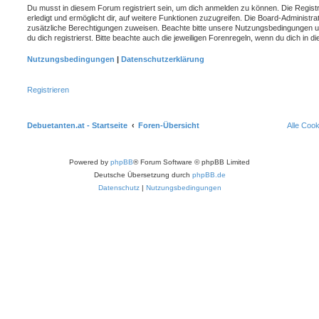
Du musst in diesem Forum registriert sein, um dich anmelden zu können. Die Registr
erledigt und ermöglicht dir, auf weitere Funktionen zuzugreifen. Die Board-Administra
zusätzliche Berechtigungen zuweisen. Beachte bitte unsere Nutzungsbedingungen 
du dich registrierst. Bitte beachte auch die jeweiligen Forenregeln, wenn du dich in
Nutzungsbedingungen
|
Datenschutzerklärung
Registrieren
Debuetanten.at - Startseite
Foren-Übersicht
Alle Coo
Powered by
phpBB
® Forum Software © phpBB Limited
Deutsche Übersetzung durch
phpBB.de
Datenschutz
|
Nutzungsbedingungen