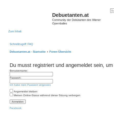
Debuetanten.at
Community der Debütanten des Wiener
Opernballes
Zum Inhalt
Schnellzugriff
FAQ
Debuetanten.at - Startseite
Foren-Übersicht
Du musst registriert und angemeldet sein, um
Benutzername:
Passwort:
Ich habe mein Passwort vergessen
Angemeldet bleiben
Meinen Online-Status während dieser Sitzung verbergen
Facebook