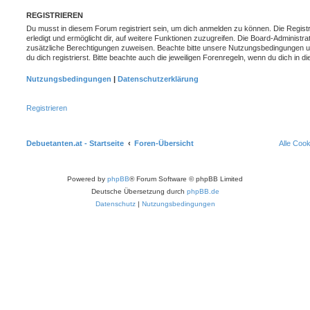
REGISTRIEREN
Du musst in diesem Forum registriert sein, um dich anmelden zu können. Die Registr
erledigt und ermöglicht dir, auf weitere Funktionen zuzugreifen. Die Board-Administra
zusätzliche Berechtigungen zuweisen. Beachte bitte unsere Nutzungsbedingungen 
du dich registrierst. Bitte beachte auch die jeweiligen Forenregeln, wenn du dich in
Nutzungsbedingungen
|
Datenschutzerklärung
Registrieren
Debuetanten.at - Startseite
Foren-Übersicht
Alle Coo
Powered by
phpBB
® Forum Software © phpBB Limited
Deutsche Übersetzung durch
phpBB.de
Datenschutz
|
Nutzungsbedingungen