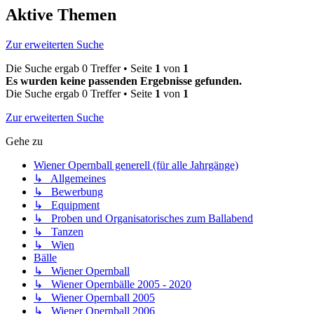
Aktive Themen
Zur erweiterten Suche
Die Suche ergab 0 Treffer • Seite
1
von
1
Es wurden keine passenden Ergebnisse gefunden.
Die Suche ergab 0 Treffer • Seite
1
von
1
Zur erweiterten Suche
Gehe zu
Wiener Opernball generell (für alle Jahrgänge)
↳ Allgemeines
↳ Bewerbung
↳ Equipment
↳ Proben und Organisatorisches zum Ballabend
↳ Tanzen
↳ Wien
Bälle
↳ Wiener Opernball
↳ Wiener Opernbälle 2005 - 2020
↳ Wiener Opernball 2005
↳ Wiener Opernball 2006