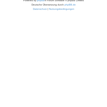
Powered by
phpBB
® Forum Software © phpBB Limited
Deutsche Übersetzung durch
phpBB.de
Datenschutz
|
Nutzungsbedingungen