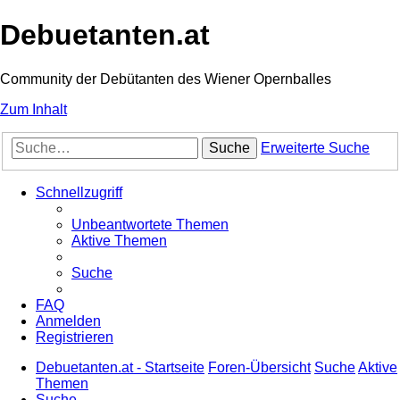
Debuetanten.at
Community der Debütanten des Wiener Opernballes
Zum Inhalt
Suche
Erweiterte Suche
Schnellzugriff
Unbeantwortete Themen
Aktive Themen
Suche
FAQ
Anmelden
Registrieren
Debuetanten.at - Startseite
Foren-Übersicht
Suche
Aktive
Themen
Suche