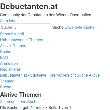
Debuetanten.at
Community der Debütanten des Wiener Opernballes
Zum Inhalt
Suche
Erweiterte Suche
Schnellzugriff
Unbeantwortete Themen
Aktive Themen
Suche
FAQ
Anmelden
Registrieren
Debuetanten.at - Startseite
Foren-Übersicht
Suche
Aktive
Themen
Suche
Aktive Themen
Zur erweiterten Suche
Die Suche ergab 0 Treffer • Seite
1
von
1